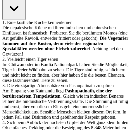
1
.
Eine köstliche Küche kennenlernen
Die nepalesische Küche mit ihren indischen und chinesischen
Einflüssen ist fantastisch. Probieren Sie die berühmten Momos (eine
Art gefüllte Ravioli, entweder frittiert oder gekocht).
Die Vegetarier
kommen auf ihre Kosten, denn viele der regionalen
Spezialitäten werden ohne Fleisch zubereitet
. Achtung bei den
Gewürzen!
2
.
Vielleicht einen Tiger sehen
Im Chitwan oder im Bardia Nationalpark haben Sie die Möglichkeit,
Tiger in freier Wildbahn zu sehen. Die Tiger sind ruhig, schüchtern
und nicht leicht zu finden, aber hier haben Sie die besten Chancen,
diese faszinierenden Tiere zu sehen.
3
.
Die einzigartige Atmosphäre von Pashupatinath zu spüren
Am Eingang von Katmandu liegt
Pashupatinath, eine der
berührendsten Tempelstätten
. Gleich wie im indischen Benares
ist hier die hinduistische Verbrennungsstätte. Die Stimmung ist ruhig
und ernst, aber von diesem Ritus geht eine unermessliche
Menschlichkeit aus. Sensible Menschen bleiben diesem Ort fern. In
jedem Fall sind Diskretion und gebührender Respekt geboten.
4
.
Sich beim Anblick der höchsten Gipfel der Welt ganz klein fühlen
Ob einfaches Trekking oder die Besteigung des 8.848 Meter hohen