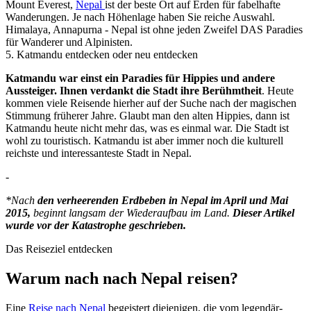
Mount Everest,
Nepal
ist der beste Ort auf Erden für fabelhafte
Wanderungen. Je nach Höhenlage haben Sie reiche Auswahl.
Himalaya, Annapurna - Nepal ist ohne jeden Zweifel DAS Paradies
für Wanderer und Alpinisten.
5
.
Katmandu entdecken oder neu entdecken
Katmandu war einst ein Paradies für Hippies und andere
Aussteiger. Ihnen verdankt die Stadt ihre Berühmtheit
. Heute
kommen viele Reisende hierher auf der Suche nach der magischen
Stimmung früherer Jahre. Glaubt man den alten Hippies, dann ist
Katmandu heute nicht mehr das, was es einmal war. Die Stadt ist
wohl zu touristisch. Katmandu ist aber immer noch die kulturell
reichste und interessanteste Stadt in Nepal.
-
*Nach
den verheerenden Erdbeben in Nepal im April und Mai
2015,
beginnt langsam der Wiederaufbau im Land.
Dieser Artikel
wurde vor der Katastrophe geschrieben.
Das Reiseziel entdecken
Warum nach nach Nepal reisen?
Eine
Reise nach Nepal
begeistert diejenigen, die vom legendär-