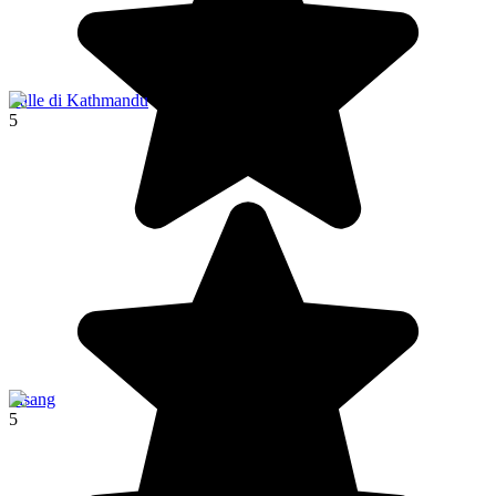
Valle di Kathmandu
5
Pisang
5