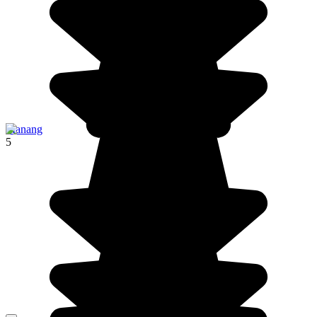
Manang
5