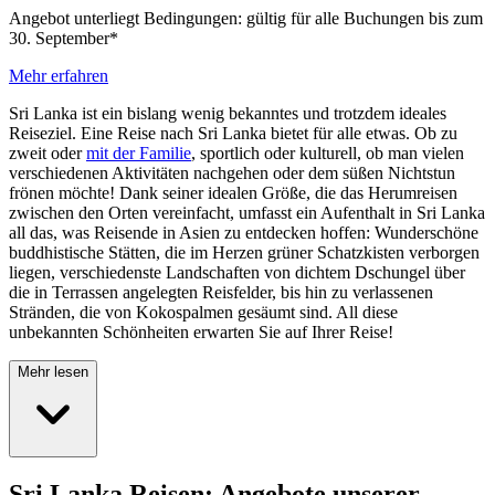
Angebot unterliegt Bedingungen: gültig für alle Buchungen bis zum
30. September*
Mehr erfahren
Sri Lanka ist ein bislang wenig bekanntes und trotzdem ideales
Reiseziel. Eine Reise nach Sri Lanka
bietet für alle etwas.
Ob zu
zweit oder
mit der Familie
,
sportlich
oder
kulturell
, ob man vielen
verschiedenen Aktivitäten nachgehen oder dem süßen Nichtstun
frönen möchte! Dank seiner idealen Größe, die das Herumreisen
zwischen den Orten vereinfacht, umfasst ein Aufenthalt in Sri Lanka
all das, was Reisende in Asien zu entdecken hoffen: Wunderschöne
buddhistische Stätten, die im Herzen grüner Schatzkisten verborgen
liegen, verschiedenste Landschaften von dichtem Dschungel über
die in Terrassen angelegten Reisfelder, bis hin zu verlassenen
Stränden, die von Kokospalmen gesäumt sind. All diese
unbekannten Schönheiten erwarten Sie
auf
Ihrer Reise!
Mehr lesen
Sri Lanka Reisen: Angebote unserer