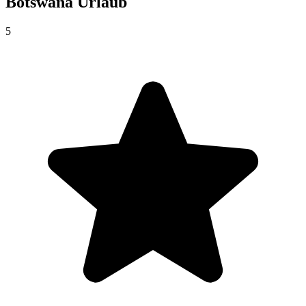
Botswana
Urlaub
5