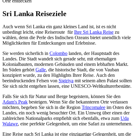
Orte entdecken
Sri Lanka Reiseziele
Auch wenn Sri Lanka ein ganz kleines Land ist, ist es nicht
unbedingt leicht, eine Reiseroute für
Ihre Sri Lanka Reise
zu
wählen, denn die Perle des Indischen Ozeans bietet unendlich viele
Möglichkeiten für Entdeckungen und Erlebnisse.
Sie werden sicherlich in
Colombo
landen, der Hauptstadt des
Landes. Die Stadt wandelt sich gerade sehr, mit ehemaligen
Kolonialbauten, modernen Gebäuden und einem lebhaften Markt.
Im Süden gehört
Galle
, die historische Stadt, die von Vauban
konzipiert wurde, zu den Highlights Ihrer Reise. Auch den
beeindruckenden Felsen von
Sigiriya
mit seinem alten Palast sollten
Sie sich nicht entgehen lassen, eine UNESCO-Weltkulturerbestätte.
Falls Sie sich für Natur und Berge begeistern, können Sie den
Adam's Peak
besteigen. Wenn Sie die bekannteren Orte verlassen
möchten, begeben Sie sich in die Region
Trincomalee
im Osten des
Landes, ein noch wenig besuchter Ort. Ein Umweg über einen der
zahlreichen Nationalparks empfiehlt sich ebenfalls, etwa zum
Uda
Walawe
, eine perfekte Gelegenheit, um eine Safari zu unternehmen.
Eine Reise nach Sri Lanka ist eine einzigartige Gelegenheit, um die