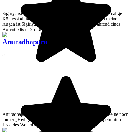
Sigiriya ist eine bedeutende archäologische Stätte und ehemalige
Königsstadt hoch oben auf einem berühmten Felsen. In meinen
Augen ist Sigiriya ein unumgängliches Reiseziel während eines
Aufenthalts in Sri Lanka.
Anuradhapura
5
Anuradhapura ist eine ehemalige Hauptstadt Sri Lankas, heute noch
immer „Heilige Stadt“ und auf der von der UNESCO geführten
Liste des Welterbes verzeichnet.