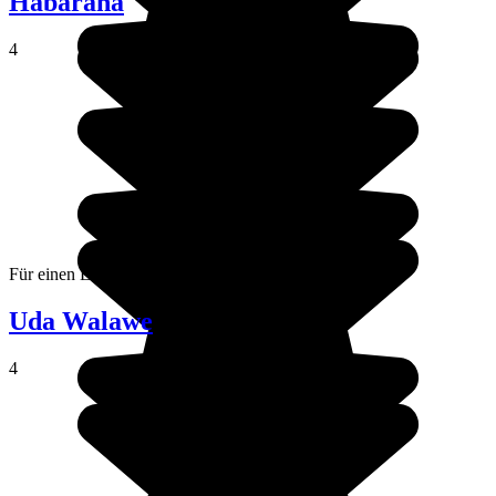
Habarana
4
Für einen Elefantenritt : Habarana.
Uda Walawe
4