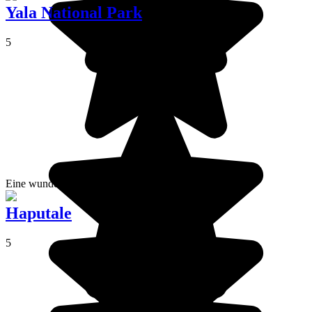
Yala National Park
5
Eine wunderbare Safari im Yala-Park.
Haputale
5