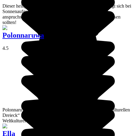
Dieser heilige Berg, Wallfahrtsort für vier Religionen, zeigt sich bei
Sonnenaufgang in all seiner Pracht. Eine einfache, aber
anspruchsvolle Wanderung, die Sie sich nicht entgehen lassen
sollten!
Polonnaruwa
4.5
Polonnaruwa ist eine historische Stadt und gehört zum „kulturellen
Dreieck“ Sri Lankas. Seit 1982 ist sie im Register des
Weltkulturerbes der UNESCO verzeichnet.
Ella