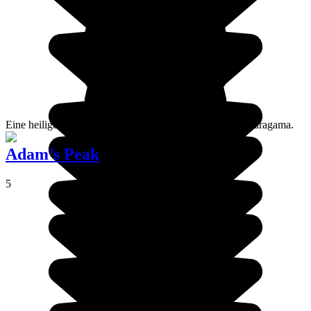
Eine heilige Stadt für alle Einwohner von Sri Lanka: Kataragama.
Adam’s Peak
5