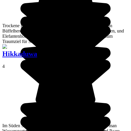
Trockene und wüste Landschaften, große Stauseen, die von
Büffelherden auf der Suche nach Wasser frequentiert werden, und
Elefantenhorden am Straßenrand machen Uda Walawe zum
Traumziel für Safari-Freunde.
Hikkaduwa
4
Im Süden Sri Lankas ist Hikkaduwa ein Badeort, an dem man
Wassersport treiben kann, ideal geeignet für Familien und Paare.