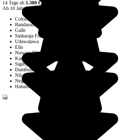
14 Tage ab
1.380 €
/Pers.
Ab 10 Jahren
Abseits der Massen
Colombo
Bandaranaike International Airport
Galle
Sinharaja Forest Reserve
Udawalawa
Ella
Nuwara Eliya
Kandy
Sigiriya
Dambulla
Nilaveli
Negombo
Habarana