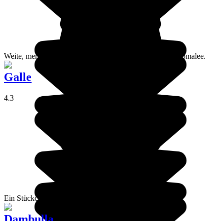
Weite, menschenleere Strände, weißer Sand: das ist Trincomalee.
Galle
4.3
Ein Stückchen Holland auf Sri Lanka: Galle
Dambulla