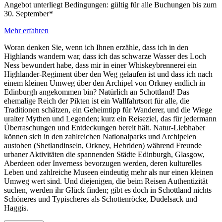
Angebot unterliegt Bedingungen: gültig für alle Buchungen bis zum
30. September*
Mehr erfahren
Woran denken Sie, wenn ich Ihnen erzähle, dass ich in den
Highlands wandern war, dass ich das schwarze Wasser des Loch
Ness bewundert habe, dass mir in einer Whiskeybrennerei ein
Highlander-Regiment über den Weg gelaufen ist und dass ich nach
einem kleinen Umweg über den Archipel von Orkney endlich in
Edinburgh angekommen bin? Natürlich an Schottland! Das
ehemalige Reich der Pikten ist ein Wallfahrtsort für alle, die
Traditionen schätzen, ein Geheimtipp für Wanderer, und die Wiege
uralter Mythen und Legenden; kurz ein Reiseziel, das für jedermann
Überraschungen und Entdeckungen bereit hält. Natur-Liebhaber
können sich in den zahlreichen Nationalparks und Archipelen
austoben (Shetlandinseln, Orkney, Hebriden) während Freunde
urbaner Aktivitäten die spannenden Städte Edinburgh, Glasgow,
Aberdeen oder Inverness bevorzugen werden, deren kulturelles
Leben und zahlreiche Museen eindeutig mehr als nur einen kleinen
Umweg wert sind. Und diejenigen, die beim Reisen Authentizität
suchen, werden ihr Glück finden; gibt es doch in Schottland nichts
Schöneres und Typischeres als Schottenröcke, Dudelsack und
Haggis.