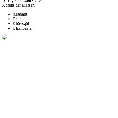
10 Tage ab
5.200 €
/Pers.
Abseits der Massen
Argalant
Erdenet
Khövsgöl
Ulaanbaatar