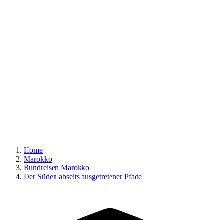
Home
Marokko
Rundreisen Marokko
Der Süden abseits ausgetretener Pfade