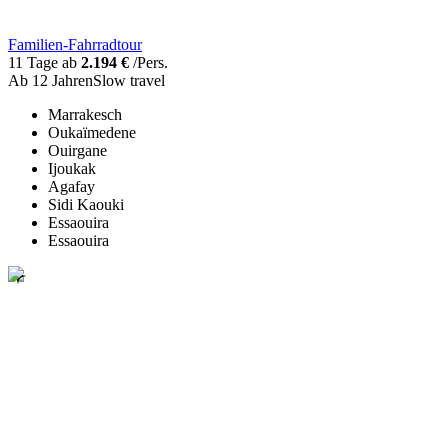
Familien-Fahrradtour
11 Tage ab
2.194 €
/Pers.
Ab 12 Jahren
Slow travel
Marrakesch
Oukaïmedene
Ouirgane
Ijoukak
Agafay
Sidi Kaouki
Essaouira
Essaouira