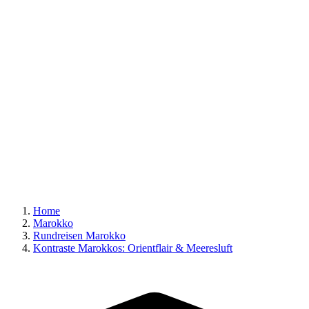
Home
Marokko
Rundreisen Marokko
Kontraste Marokkos: Orientflair & Meeresluft