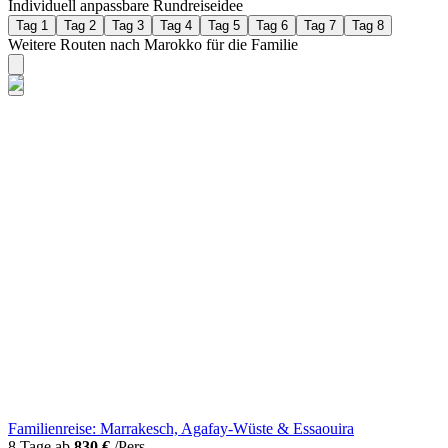
Individuell anpassbare Rundreiseidee
Tag 1
Tag 2
Tag 3
Tag 4
Tag 5
Tag 6
Tag 7
Tag 8
Weitere Routen nach Marokko für die Familie
Familienreise: Marrakesch, Agafay-Wüste & Essaouira
8 Tage ab
830 €
/Pers.