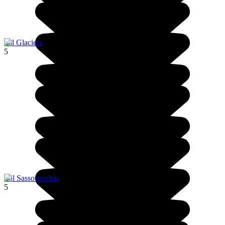
Tal Glaciers
5
Val Sassovecchio
5