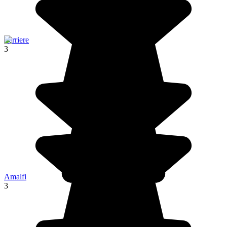
Ferriere
3
Amalfi
3