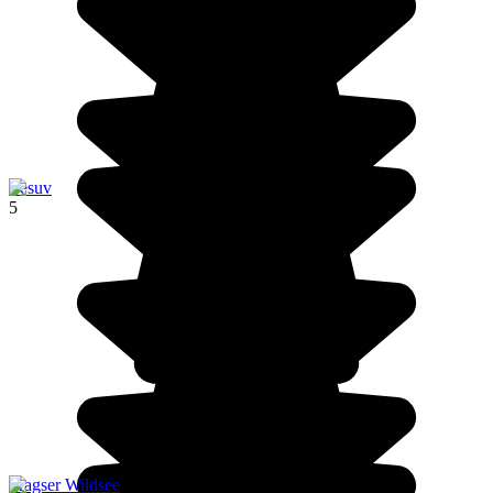
Vesuv
5
Pragser Wildsee