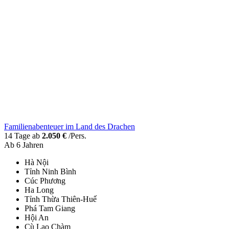
Familienabenteuer im Land des Drachen
14 Tage ab
2.050 €
/Pers.
Ab 6 Jahren
Hà Nội
Tỉnh Ninh Bình
Cúc Phương
Ha Long
Tỉnh Thừa Thiên-Huế
Phá Tam Giang
Hội An
Cù Lao Chàm