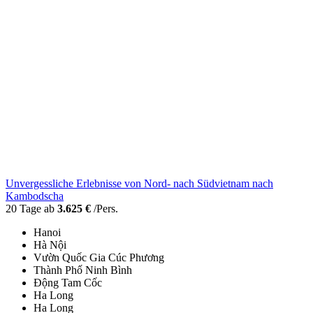
Unvergessliche Erlebnisse von Nord- nach Südvietnam nach
Kambodscha
20 Tage ab
3.625 €
/Pers.
Hanoi
Hà Nội
Vườn Quốc Gia Cúc Phương
Thành Phố Ninh Bình
Động Tam Cốc
Ha Long
Ha Long