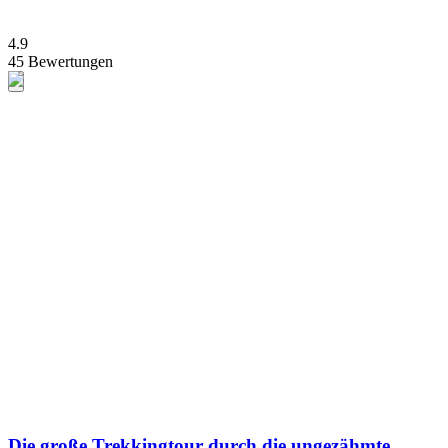
4.9
45 Bewertungen
Die große Trekkingtour durch die ungezähmte