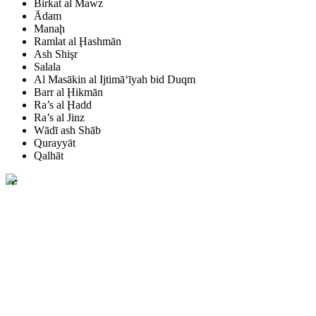
Birkat al Mawz
Ādam
Manaḩ
Ramlat al Ḩashmān
Ash Shişr
Salala
Al Masākin al Ijtimā‘īyah bid Duqm
Barr al Ḩikmān
Ra’s al Ḩadd
Ra’s al Jinz
Wādī ash Shāb
Qurayyāt
Qalhāt