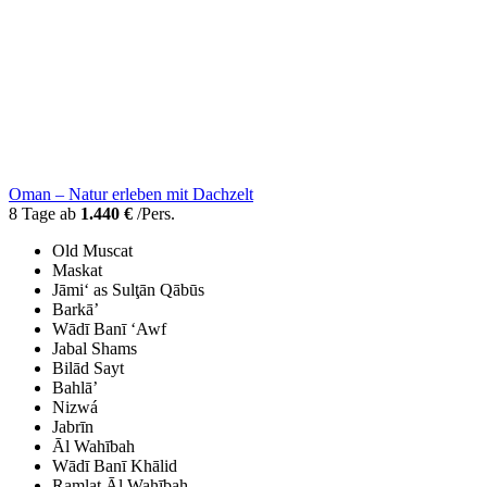
Oman – Natur erleben mit Dachzelt
8 Tage ab
1.440 €
/Pers.
Old Muscat
Maskat
Jāmi‘ as Sulţān Qābūs
Barkā’
Wādī Banī ‘Awf
Jabal Shams
Bilād Sayt
Bahlā’
Nizwá
Jabrīn
Āl Wahībah
Wādī Banī Khālid
Ramlat Āl Wahībah