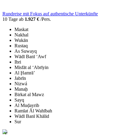
Rundreise mit Fokus auf authentische Unterkünfte
10 Tage ab
1.927 €
/Pers.
Maskat
Nakhal
Wukān
Rustaq
As Suwayq
Wādī Banī ‘Awf
Ibri
Misfāt al ‘Abrīyin
Al Ḩamrā’
Jabrīn
Nizwá
Manaḩ
Birkat al Mawz
Sayq
Al Muḑayrib
Ramlat Āl Wahībah
Wādī Banī Khālid
Sur