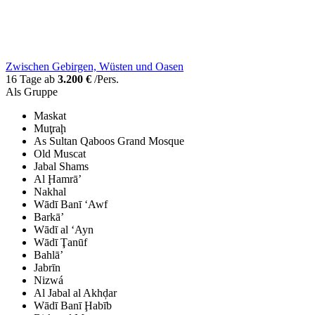
Zwischen Gebirgen, Wüsten und Oasen
16 Tage ab
3.200 €
/Pers.
Als Gruppe
Maskat
Muţraḩ
As Sultan Qaboos Grand Mosque
Old Muscat
Jabal Shams
Al Ḩamrā’
Nakhal
Wādī Banī ‘Awf
Barkā’
Wādī al ‘Ayn
Wādī Ţanūf
Bahlā’
Jabrīn
Nizwá
Al Jabal al Akhḑar
Wādī Banī Ḩabīb