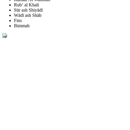
Rub‘ al Khali
Sūr ash Shiyādī
Wādī ash Shāb
Fins
Bimmah