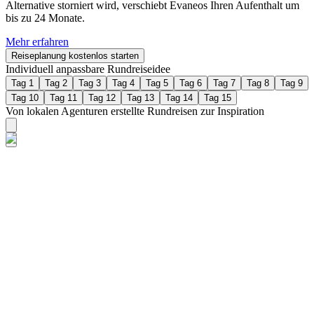
Alternative storniert wird, verschiebt Evaneos Ihren Aufenthalt um
bis zu 24 Monate.
Mehr erfahren
Reiseplanung kostenlos starten
Individuell anpassbare Rundreiseidee
Tag 1
Tag 2
Tag 3
Tag 4
Tag 5
Tag 6
Tag 7
Tag 8
Tag 9
Tag 10
Tag 11
Tag 12
Tag 13
Tag 14
Tag 15
Von lokalen Agenturen erstellte Rundreisen zur Inspiration