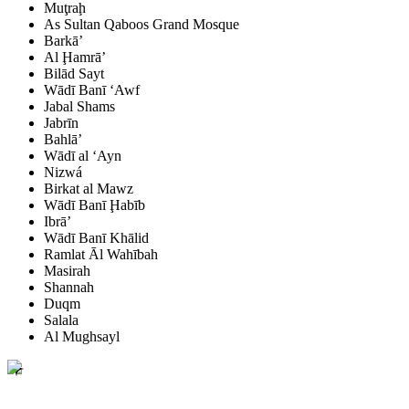
Muţraḩ
As Sultan Qaboos Grand Mosque
Barkā’
Al Ḩamrā’
Bilād Sayt
Wādī Banī ‘Awf
Jabal Shams
Jabrīn
Bahlā’
Wādī al ‘Ayn
Nizwá
Birkat al Mawz
Wādī Banī Ḩabīb
Ibrā’
Wādī Banī Khālid
Ramlat Āl Wahībah
Masirah
Shannah
Duqm
Salala
Al Mughsayl