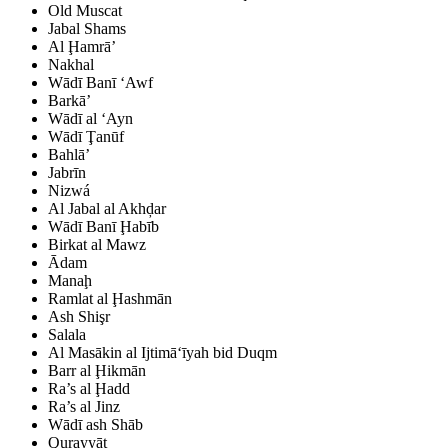
Old Muscat
Jabal Shams
Al Ḩamrā’
Nakhal
Wādī Banī ‘Awf
Barkā’
Wādī al ‘Ayn
Wādī Ţanūf
Bahlā’
Jabrīn
Nizwá
Al Jabal al Akhḑar
Wādī Banī Ḩabīb
Birkat al Mawz
Ādam
Manaḩ
Ramlat al Ḩashmān
Ash Shişr
Salala
Al Masākin al Ijtimā‘īyah bid Duqm
Barr al Ḩikmān
Ra’s al Ḩadd
Ra’s al Jinz
Wādī ash Shāb
Qurayyāt