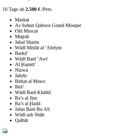
10 Tage ab
2.500 €
/Pers.
Maskat
As Sultan Qaboos Grand Mosque
Old Muscat
Muţrah
Jabal Shams
Wādī Misfāt al ‘Abrīyin
Barkā’
Wādī Banī ‘Awf
Al Ḩamrā’
Nizwá
Jabrīn
Birkat al Mawz
Ibrā’
Wādī Banī Khālid
Ra’s al Jinz
Ra’s al Ḩadd
Jalan Bani Bu Ali
Wādī ash Shāb
Qalhāt