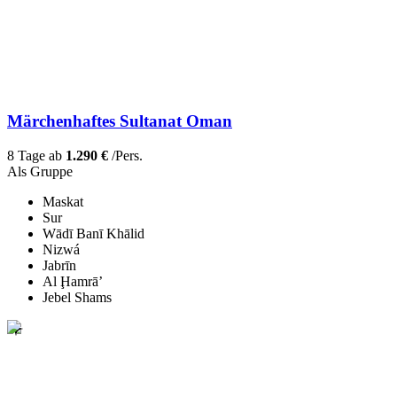
Märchenhaftes Sultanat Oman
8 Tage ab
1.290 €
/Pers.
Als Gruppe
Maskat
Sur
Wādī Banī Khālid
Nizwá
Jabrīn
Al Ḩamrā’
Jebel Shams