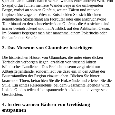
spektakulären Landschaften wirken wie aus einer anderen Welt. Von
Skagafjördur führen mehrere Wanderwege in die umliegenden
Berge, vorbei an spitzen Gipfeln, weiten Tälern und mit von
Lupinen überzogenen Wiesen. Entscheiden Sie sich für einen
gemütlichen Spaziergang am Fjordufer oder eine anspruchsvolle
Tour hinauf zu den schneebedeckten Gipfeln - die Aussichten sind
immer beeindruckend und mit Ausblick auf den Arktischen Ozean.
Im Sommer begegnet man hier manchmal einem Polarfuchs oder
frei laufenden Schafen.
3. Das Museum von Glaumbær besichtigen
Die historischen Häuser von Glaumbær, die unter einer dicken
Torfschicht verborgen liegen, erzählen von tausend Jahren
isländisches Landleben. Das Freilichtmuseum zeigt nicht nur
Alltagsgegenstände, sondern lädt Sie dazu ein, in den Alltag der
Bauernfamilien der Region einzutauchen. Blicken Sie hinter
knarrende Türen, betrachten Sie die Holzwände und erleben Sie die
Stille. Ein echtes Reiseerlebnis, bei dem Geschichte lebendig wird.
Lokale Guides teilen dabei spannende Anekdoten und vergessene
Geschichten.
4. In den warmen Bädern von Grettislaug
entspannen