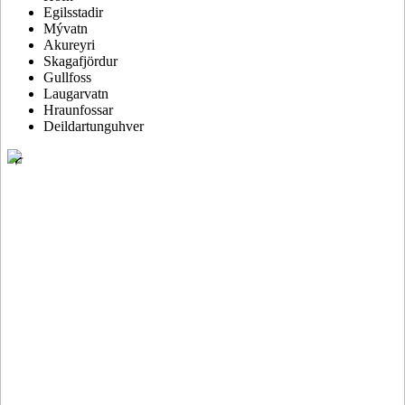
Egilsstadir
Mývatn
Akureyri
Skagafjördur
Gullfoss
Laugarvatn
Hraunfossar
Deildartunguhver