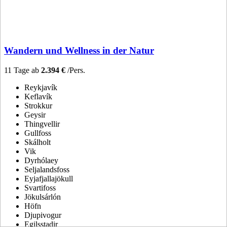
Wandern und Wellness in der Natur
11 Tage ab
2.394 €
/Pers.
Reykjavík
Keflavík
Strokkur
Geysir
Thingvellir
Gullfoss
Skálholt
Vik
Dyrhólaey
Seljalandsfoss
Eyjafjallajökull
Svartifoss
Jökulsárlón
Höfn
Djupivogur
Egilsstadir