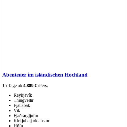
Abenteuer im isländischen Hochland
15 Tage ab
4.889 €
/Pers.
Reykjavík
Thingvellir
Fjallabak
Vik
Fjaðrárgljúfur
Kirkjubæjarklaustur
Höfn