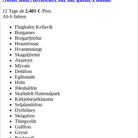
12 Tage ab
2.401 €
/Pers.
Ab 6 Jahren
Flughafen Keflavík
Borgarnes
Borgarfjörður
Hraunfossar
Hvammstangi
Skagafjördur
Akureyri
Mývatn
Dettifoss
Egilsstadir
Höfn
Jökulsárlón
Skaftafell-Nationalpark
Kirkjubæjarklaustur
Seljalandsfoss
Dyrhólaey
Skógafoss
Thingvellir
Gullfoss
Geysir
Reykjavík