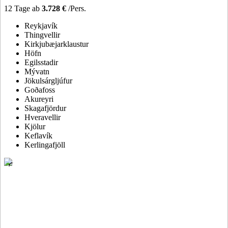
12 Tage ab
3.728 €
/Pers.
Reykjavík
Thingvellir
Kirkjubæjarklaustur
Höfn
Egilsstadir
Mývatn
Jökulsárgljúfur
Goðafoss
Akureyri
Skagafjördur
Hveravellir
Kjölur
Keflavík
Kerlingafjöll