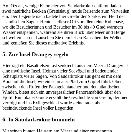
Am Ozean, wenige Kilometer von Saudarkrokur entfernt, laden
zwei natürliche Becken (Grettislaug) müde Reisende zum Verweilen
ein. Der Legende nach badete hier Grettir der Starke, ein Held der
isländischen Sagen. Heute ist dieser Ort vor allem eine Ruheoase,
wo die Besucherinnen und Besucher im 38 bis 40 Grad warmem
Wasser entspannen, während sie ihren Blick über Meer und Berge
schweifen lassen. Lauschen Sie dem leisen Rauschen der Wellen
und genießen Sie dieses meditative Erlebnis.
5. Zur Insel Drangey segeln
Hier ragt ein Basaltfelsen fast senkrecht aus dem Meer - Drangey ist
eine mythische Insel, Heimat vieler Seevögel und bedeutender
Schauplatz vieler Sagen. Von Saudarkrokur aus geht es mit dem
Boot auf die Insel, wo ein schmaler Pfad zum Gipfel führt. Oben,
zwischen den Rufen der Papageientaucher und den atlantischen
Winden, bietet sich ein unvergesslicher Panoramablick über den
Fjord. Ein lokaler Guide erzählt die Geschichte von Grettir, der hier
verfolgt und ins Exil geschickt wurde - eine raue, aber
beeindruckende Insel voller Legenden.
6. In Saudarkrokur bummeln
Mit seinen bunten Häusern am Meer und einer entspannten