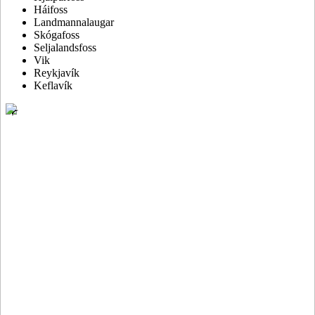
Háifoss
Landmannalaugar
Skógafoss
Seljalandsfoss
Vik
Reykjavík
Keflavík