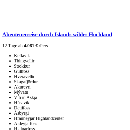
Abenteuerreise durch Islands wildes Hochland
12 Tage ab
4.061 €
/Pers.
Keflavík
Thingvellir
Strokkur
Gullfoss
Hveravellir
Skagafjördur
Akureyri
Mývatn
Víti in Askja
Húsavík
Dettifoss
Ásbyrgi
Hrauneyjar Highlandcenter
Aldeyjarfoss
Hjalparfoss