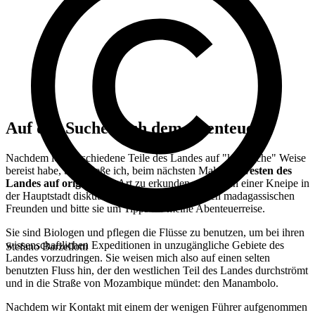
Auf der Suche nach dem Abenteuer
Nachdem ich verschiedene Teile des Landes auf "klassische" Weise
bereist habe, beschließe ich, beim nächsten Mal
den Westen des
Landes auf
originellere
Art zu erkunden. Am Tisch einer Kneipe in
der Hauptstadt diskutiere ich darüber mit meinen madagassischen
Freunden und bitte sie um Tipps für meine Abenteuerreise.
Sie sind Biologen und pflegen die Flüsse zu benutzen, um bei ihren
wissenschaftlichen Expeditionen in unzugängliche Gebiete des
Stefano Barzellotti
Landes vorzudringen. Sie weisen mich also auf einen selten
benutzten Fluss hin, der den westlichen Teil des Landes durchströmt
und in die Straße von Mozambique mündet: den Manambolo.
Nachdem wir Kontakt mit einem der wenigen Führer aufgenommen