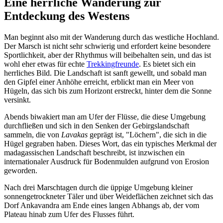
Eine herrliche Wanderung zur
Entdeckung des Westens
Man beginnt also mit der Wanderung durch das westliche Hochland.
Der Marsch ist nicht sehr schwierig und erfordert keine besondere
Sportlichkeit, aber der Rhythmus will beibehalten sein, und das ist
wohl eher etwas für echte
Trekkingfreunde
. Es bietet sich ein
herrliches Bild. Die Landschaft ist sanft gewellt, und sobald man
den Gipfel einer Anhöhe erreicht, erblickt man ein Meer von
Hügeln, das sich bis zum Horizont erstreckt, hinter dem die Sonne
versinkt.
Abends biwakiert man am Ufer der Flüsse, die diese Umgebung
durchfließen und sich in den Senken der Gebirgslandschaft
sammeln, die von
Lavakas
geprägt ist, "Löchern", die sich in die
Hügel gegraben haben. Dieses Wort, das ein typisches Merkmal der
madagassischen Landschaft beschreibt, ist inzwischen ein
internationaler Ausdruck für Bodenmulden aufgrund von Erosion
geworden.
Nach drei Marschtagen durch die üppige Umgebung kleiner
sonnengetrockneter Täler und über Weideflächen zeichnet sich das
Dorf Ankavandra am Ende eines langen Abhangs ab, der vom
Plateau hinab zum Ufer des Flusses führt.