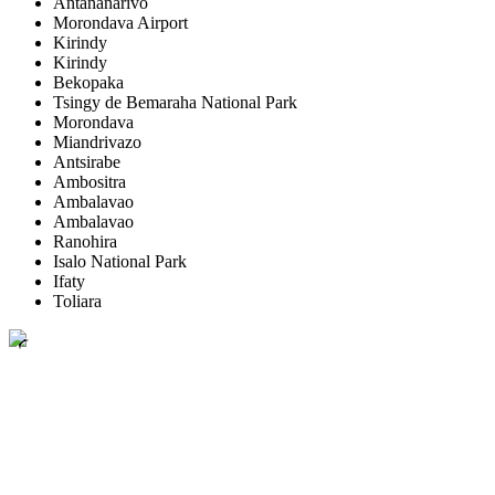
Antananarivo
Morondava Airport
Kirindy
Kirindy
Bekopaka
Tsingy de Bemaraha National Park
Morondava
Miandrivazo
Antsirabe
Ambositra
Ambalavao
Ambalavao
Ranohira
Isalo National Park
Ifaty
Toliara