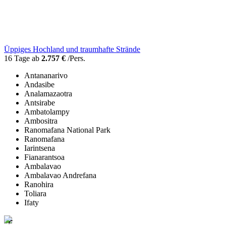
Üppiges Hochland und traumhafte Strände
16 Tage ab
2.757 €
/Pers.
Antananarivo
Andasibe
Analamazaotra
Antsirabe
Ambatolampy
Ambositra
Ranomafana National Park
Ranomafana
Iarintsena
Fianarantsoa
Ambalavao
Ambalavao Andrefana
Ranohira
Toliara
Ifaty