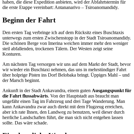
haben, die diese Expedition anbieten, wird der Abfahrtstermin für
die erste Etappe vereinbart: Antananarivo – Tsiroanomandidy.
Beginn der Fahrt
Den ersten Tag verbringe ich auf dem Rücksitz eines Buschtaxis
unterwegs zum ersten Zwischenstopp in der Stadt Tsiroanomandidy.
Die schönen Berge von Imerina weichen immer mehr den weniger
steil abfallenden, trockenen Tälern. Der Westen zeigt seine
Konturen.
Am nächsten Tag versorgen wir uns auf dem Markt der Stadt, bevor
wir wieder ein Buschtaxi nehmen, das uns in mehrstündiger Fahrt
über holprige Pisten ins Dorf Belobaka bringt. Üppiges Mahl – und
der Marsch beginnt.
Ankunft in der Stadt Ankavandra, einem guten
Ausgangspunkt für
die Fahrt flussabwärts
. Von der Hauptstadt aus braucht man
ungefähr einen Tag im Fahrzeug und drei Tage Wanderung. Man
kann Ankavandra zwar auch direkt mit dem Flugzeug erreichen,
aber ich rate Ihnen, den Landweg zu benutzen, weil dieser durch
herrliche Landschaften führt, die man sich nicht entgehen lassen
sollte. Das wäre schade.