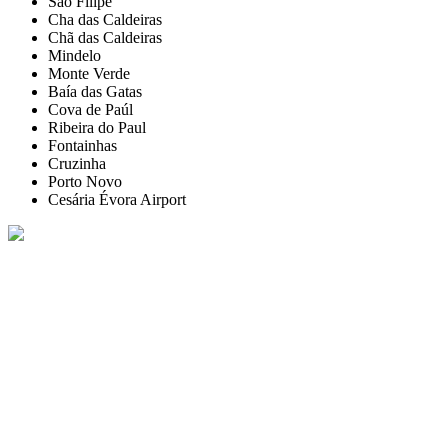
São Filipe
Cha das Caldeiras
Chã das Caldeiras
Mindelo
Monte Verde
Baía das Gatas
Cova de Paúl
Ribeira do Paul
Fontainhas
Cruzinha
Porto Novo
Cesária Évora Airport