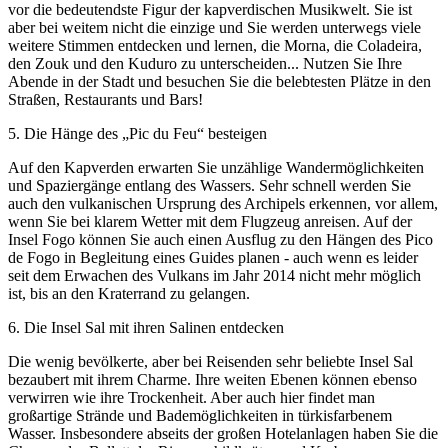
vor die bedeutendste Figur der kapverdischen Musikwelt. Sie ist
aber bei weitem nicht die einzige und Sie werden unterwegs viele
weitere Stimmen entdecken und lernen, die Morna, die Coladeira,
den Zouk und den Kuduro zu unterscheiden... Nutzen Sie Ihre
Abende in der Stadt und besuchen Sie die belebtesten Plätze in den
Straßen, Restaurants und Bars!
5
.
Die Hänge des „Pic du Feu“ besteigen
Auf den Kapverden erwarten Sie unzählige Wandermöglichkeiten
und Spaziergänge entlang des Wassers. Sehr schnell werden Sie
auch den vulkanischen Ursprung des Archipels erkennen, vor allem,
wenn Sie bei klarem Wetter mit dem Flugzeug anreisen. Auf der
Insel Fogo können Sie auch einen Ausflug zu den Hängen des Pico
de Fogo in Begleitung eines Guides planen - auch wenn es leider
seit dem Erwachen des Vulkans im Jahr 2014 nicht mehr möglich
ist, bis an den Kraterrand zu gelangen.
6
.
Die Insel Sal mit ihren Salinen entdecken
Die wenig bevölkerte, aber bei Reisenden sehr beliebte Insel Sal
bezaubert mit ihrem Charme. Ihre weiten Ebenen können ebenso
verwirren wie ihre Trockenheit. Aber auch hier findet man
großartige Strände und Bademöglichkeiten in türkisfarbenem
Wasser. Insbesondere abseits der großen Hotelanlagen haben Sie die