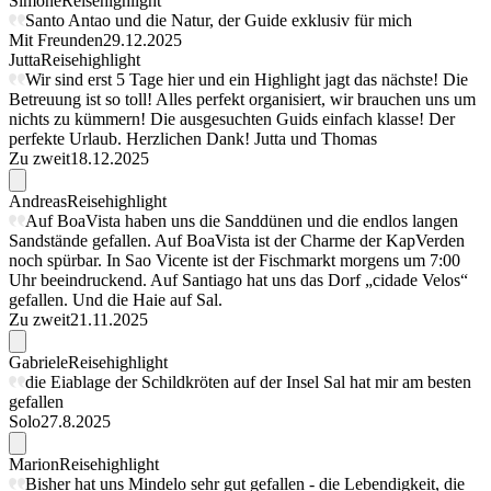
Simone
Reisehighlight
Santo Antao und die Natur, der Guide exklusiv für mich
Mit Freunden
29.12.2025
Jutta
Reisehighlight
Wir sind erst 5 Tage hier und ein Highlight jagt das nächste! Die
Betreuung ist so toll! Alles perfekt organisiert, wir brauchen uns um
nichts zu kümmern! Die ausgesuchten Guids einfach klasse! Der
perfekte Urlaub. Herzlichen Dank! Jutta und Thomas
Zu zweit
18.12.2025
Andreas
Reisehighlight
Auf BoaVista haben uns die Sanddünen und die endlos langen
Sandstände gefallen. Auf BoaVista ist der Charme der KapVerden
noch spürbar. In Sao Vicente ist der Fischmarkt morgens um 7:00
Uhr beeindruckend. Auf Santiago hat uns das Dorf „cidade Velos“
gefallen. Und die Haie auf Sal.
Zu zweit
21.11.2025
Gabriele
Reisehighlight
die Eiablage der Schildkröten auf der Insel Sal hat mir am besten
gefallen
Solo
27.8.2025
Marion
Reisehighlight
Bisher hat uns Mindelo sehr gut gefallen - die Lebendigkeit, die