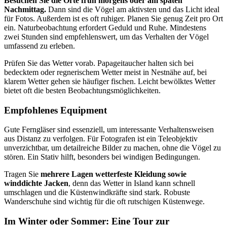
Besuchen Sie die Orte früh morgens oder am späten
Nachmittag.
Dann sind die Vögel am aktivsten und das Licht ideal
für Fotos. Außerdem ist es oft ruhiger. Planen Sie genug Zeit pro Ort
ein. Naturbeobachtung erfordert Geduld und Ruhe. Mindestens
zwei Stunden sind empfehlenswert, um das Verhalten der Vögel
umfassend zu erleben.
Prüfen Sie das Wetter vorab. Papageitaucher halten sich bei
bedecktem oder regnerischem Wetter meist in Nestnähe auf, bei
klarem Wetter gehen sie häufiger fischen. Leicht bewölktes Wetter
bietet oft die besten Beobachtungsmöglichkeiten.
Empfohlenes Equipment
Gute Ferngläser sind essenziell, um interessante Verhaltensweisen
aus Distanz zu verfolgen. Für Fotografen ist ein Teleobjektiv
unverzichtbar, um detailreiche Bilder zu machen, ohne die Vögel zu
stören. Ein Stativ hilft, besonders bei windigen Bedingungen.
Tragen Sie
mehrere Lagen wetterfeste Kleidung sowie
winddichte Jacken
, denn das Wetter in Island kann schnell
umschlagen und die Küstenwindkräfte sind stark. Robuste
Wanderschuhe sind wichtig für die oft rutschigen Küstenwege.
Im Winter oder Sommer: Eine Tour zur