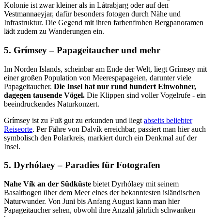
Kolonie ist zwar kleiner als in Látrabjarg oder auf den
Vestmannaeyjar, dafür besonders fotogen durch Nähe und
Infrastruktur. Die Gegend mit ihren farbenfrohen Bergpanoramen
lädt zudem zu Wanderungen ein.
5. Grímsey – Papageitaucher und mehr
Im Norden Islands, scheinbar am Ende der Welt, liegt Grímsey mit
einer großen Population von Meerespapageien, darunter viele
Papageitaucher.
Die Insel hat nur rund hundert Einwohner,
dagegen tausende Vögel.
Die Klippen sind voller Vogelrufe - ein
beeindruckendes Naturkonzert.
Grímsey ist zu Fuß gut zu erkunden und liegt
abseits beliebter
Reiseorte
. Per Fähre von Dalvík erreichbar, passiert man hier auch
symbolisch den Polarkreis, markiert durch ein Denkmal auf der
Insel.
5. Dyrhólaey – Paradies für Fotografen
Nahe Vík an der Südküste
bietet Dyrhólaey mit seinem
Basaltbogen über dem Meer eines der bekanntesten isländischen
Naturwunder. Von Juni bis Anfang August kann man hier
Papageitaucher sehen, obwohl ihre Anzahl jährlich schwanken