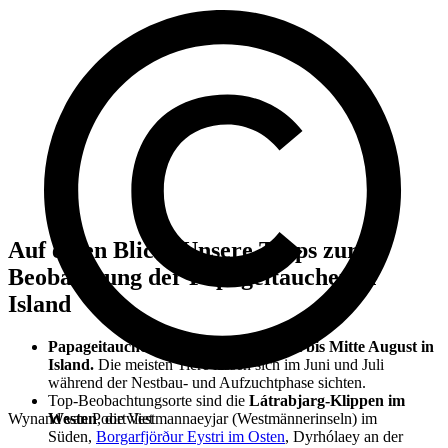
Auf einen Blick: Unsere Tipps zur
Beobachtung der Papageitaucher in
Island
Papageitaucher leben von Mitte April bis Mitte August in
Island.
Die meisten Tiere lassen sich im Juni und Juli
während der Nestbau- und Aufzuchtphase sichten.
Top-Beobachtungsorte sind die
Látrabjarg-Klippen im
Westen
, die Vestmannaeyjar (Westmännerinseln) im
Wynand van Poortvliet
Süden,
Borgarfjörður Eystri im Osten
, Dyrhólaey an der