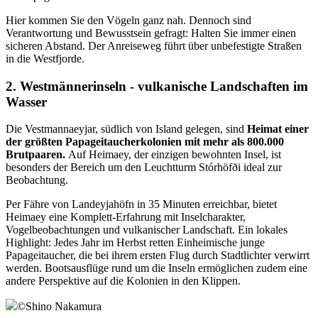
Hier kommen Sie den Vögeln ganz nah. Dennoch sind
Verantwortung und Bewusstsein gefragt: Halten Sie immer einen
sicheren Abstand. Der Anreiseweg führt über unbefestigte Straßen
in die Westfjorde.
2. Westmännerinseln - vulkanische Landschaften im
Wasser
Die Vestmannaeyjar, südlich von Island gelegen, sind
Heimat einer
der größten Papageitaucherkolonien mit mehr als 800.000
Brutpaaren.
Auf Heimaey, der einzigen bewohnten Insel, ist
besonders der Bereich um den Leuchtturm Stórhöfði ideal zur
Beobachtung.
Per Fähre von Landeyjahöfn in 35 Minuten erreichbar, bietet
Heimaey eine Komplett-Erfahrung mit Inselcharakter,
Vogelbeobachtungen und vulkanischer Landschaft. Ein lokales
Highlight: Jedes Jahr im Herbst retten Einheimische junge
Papageitaucher, die bei ihrem ersten Flug durch Stadtlichter verwirrt
werden. Bootsausflüge rund um die Inseln ermöglichen zudem eine
andere Perspektive auf die Kolonien in den Klippen.
©
Shino Nakamura