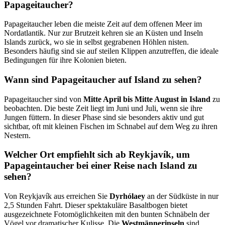
Papageitaucher?
Papageitaucher leben die meiste Zeit auf dem offenen Meer im
Nordatlantik. Nur zur Brutzeit kehren sie an Küsten und Inseln
Islands zurück, wo sie in selbst gegrabenen Höhlen nisten.
Besonders häufig sind sie auf steilen Klippen anzutreffen, die ideale
Bedingungen für ihre Kolonien bieten.
Wann sind Papageitaucher auf Island zu sehen?
Papageitaucher sind von
Mitte April bis Mitte August in Island
zu
beobachten. Die beste Zeit liegt im Juni und Juli, wenn sie ihre
Jungen füttern. In dieser Phase sind sie besonders aktiv und gut
sichtbar, oft mit kleinen Fischen im Schnabel auf dem Weg zu ihren
Nestern.
Welcher Ort empfiehlt sich ab Reykjavík, um
Papageintaucher bei einer Reise nach Island zu
sehen?
Von Reykjavík aus erreichen Sie
Dyrhólaey
an der Südküste in nur
2,5 Stunden Fahrt. Dieser spektakuläre Basaltbogen bietet
ausgezeichnete Fotomöglichkeiten mit den bunten Schnäbeln der
Vögel vor dramatischer Kulisse. Die
Westmännerinseln
sind