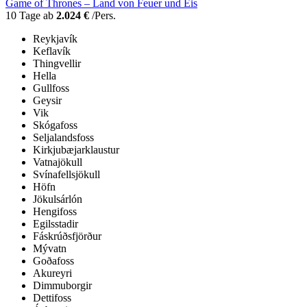
Game of Thrones – Land von Feuer und Eis
10 Tage ab
2.024 €
/Pers.
Reykjavík
Keflavík
Thingvellir
Hella
Gullfoss
Geysir
Vik
Skógafoss
Seljalandsfoss
Kirkjubæjarklaustur
Vatnajökull
Svínafellsjökull
Höfn
Jökulsárlón
Hengifoss
Egilsstadir
Fáskrúðsfjörður
Mývatn
Goðafoss
Akureyri
Dimmuborgir
Dettifoss