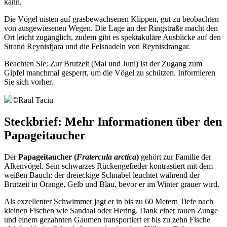
kann.
Die Vögel nisten auf grasbewachsenen Klippen, gut zu beobachten
von ausgewiesenen Wegen. Die Lage an der Ringstraße macht den
Ort leicht zugänglich, zudem gibt es spektakuläre Ausblicke auf den
Strand Reynisfjara und die Felsnadeln von Reynisdrangar.
Beachten Sie: Zur Brutzeit (Mai und Juni) ist der Zugang zum
Gipfel manchmal gesperrt, um die Vögel zu schützen. Informieren
Sie sich vorher.
©
Raul Taciu
Steckbrief: Mehr Informationen über den
Papageitaucher
Der
Papageitaucher (
Fratercula arctica
)
gehört zur Familie der
Alkenvögel. Sein schwarzes Rückengefieder kontrastiert mit dem
weißen Bauch; der dreieckige Schnabel leuchtet während der
Brutzeit in Orange, Gelb und Blau, bevor er im Winter grauer wird.
Als exzellenter Schwimmer jagt er in bis zu 60 Metern Tiefe nach
kleinen Fischen wie Sandaal oder Hering. Dank einer rauen Zunge
und einem gezahnten Gaumen transportiert er bis zu zehn Fische