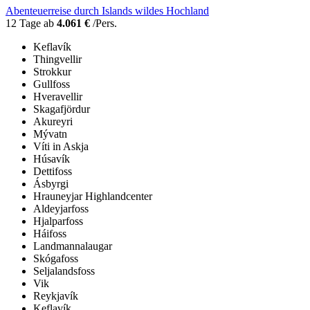
Abenteuerreise durch Islands wildes Hochland
12 Tage ab
4.061 €
/Pers.
Keflavík
Thingvellir
Strokkur
Gullfoss
Hveravellir
Skagafjördur
Akureyri
Mývatn
Víti in Askja
Húsavík
Dettifoss
Ásbyrgi
Hrauneyjar Highlandcenter
Aldeyjarfoss
Hjalparfoss
Háifoss
Landmannalaugar
Skógafoss
Seljalandsfoss
Vik
Reykjavík
Keflavík