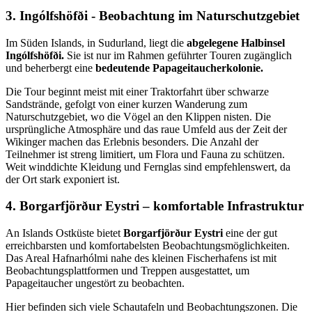
3. Ingólfshöfði - Beobachtung im Naturschutzgebiet
Im Süden Islands, in Sudurland, liegt die
abgelegene Halbinsel
Ingólfshöfði.
Sie ist nur im Rahmen geführter Touren zugänglich
und beherbergt eine
bedeutende Papageitaucherkolonie.
Die Tour beginnt meist mit einer Traktorfahrt über schwarze
Sandstrände, gefolgt von einer kurzen Wanderung zum
Naturschutzgebiet, wo die Vögel an den Klippen nisten. Die
ursprüngliche Atmosphäre und das raue Umfeld aus der Zeit der
Wikinger machen das Erlebnis besonders. Die Anzahl der
Teilnehmer ist streng limitiert, um Flora und Fauna zu schützen.
Weit winddichte Kleidung und Fernglas sind empfehlenswert, da
der Ort stark exponiert ist.
4. Borgarfjörður Eystri – komfortable Infrastruktur
An Islands Ostküste bietet
Borgarfjörður Eystri
eine der gut
erreichbarsten und komfortabelsten Beobachtungsmöglichkeiten.
Das Areal Hafnarhólmi nahe des kleinen Fischerhafens ist mit
Beobachtungsplattformen und Treppen ausgestattet, um
Papageitaucher ungestört zu beobachten.
Hier befinden sich viele Schautafeln und Beobachtungszonen. Die