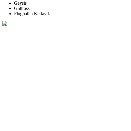
Geysir
Gullfoss
Flughafen Keflavík