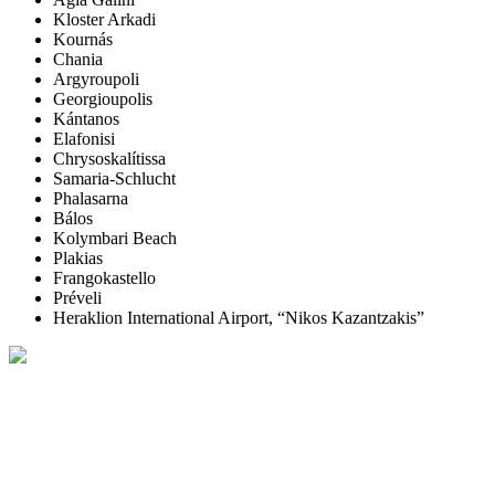
Kloster Arkadi
Kournás
Chania
Argyroupoli
Georgioupolis
Kántanos
Elafonisi
Chrysoskalítissa
Samaria-Schlucht
Phalasarna
Bálos
Kolymbari Beach
Plakias
Frangokastello
Préveli
Heraklion International Airport, “Nikos Kazantzakis”