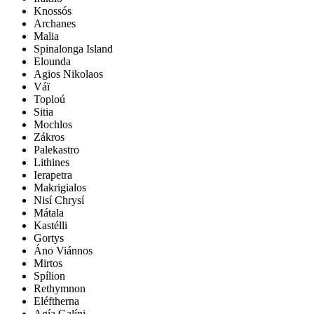
Knossós
Archanes
Malia
Spinalonga Island
Elounda
Agios Nikolaos
Váï
Toploú
Sitia
Mochlos
Zákros
Palekastro
Lithines
Ierapetra
Makrigialos
Nisí Chrysí
Mátala
Kastélli
Gortys
Áno Viánnos
Mirtos
Spílion
Rethymnon
Eléftherna
Agía Galíni