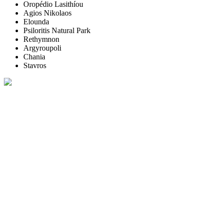
Oropédio Lasithíou
Agios Nikolaos
Elounda
Psiloritis Natural Park
Rethymnon
Argyroupoli
Chania
Stavros