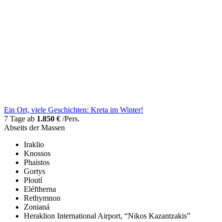
Ein Ort, viele Geschichten: Kreta im Winter!
7 Tage ab
1.850 €
/Pers.
Abseits der Massen
Iraklio
Knossos
Phaistos
Gortys
Ploutí
Eléftherna
Rethymnon
Zonianá
Heraklion International Airport, “Nikos Kazantzakis”