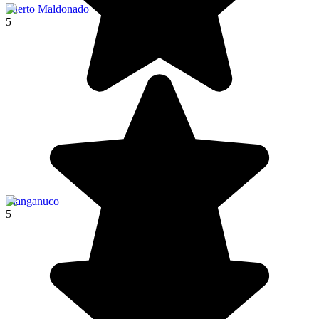
Puerto Maldonado
5
Llanganuco
5