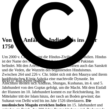
Von den Anfängen Indiens bis ins Jahr
1750
Um 2000 v. Chr. erscheint die Hindus-Zivilisation in Indien. Hindus
ist der Name des Flusses, der sich jetzt im heutigen Pakistan
befindet. Mit den Ariern aus Zentralasien kommen auch das Sanskrit
und die Veden, die Wurzeln des beginnenden Hinduismus.
Zwischen 264 und 226 v. Chr. bildet sich mit den Maurya und ihrem
buddhistischen König Ashoka eine machtvolle Dynastie. Im
flickr cc Jean-Pierre Dalbéra
Anschluss streiten sich Andhras, Shungas, Kushanas, im 4. und 5.
Jahrhundert von den Guptas gefolgt, um die Macht. Mit dem Einfall
der Hunnen im 10. Jahrhundert kommt es zur Reichsteilung. Im
Mittelalter tritt der Islam hinzu, der rasch an Boden gewinnt; das
Sultanat von Delhi wird bis ins Jahr 1526 überdauern.
Die
muslimischen Moguln erreichen Indien
im 15. Jahrhundert und