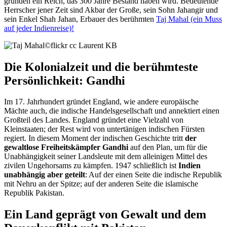
gründen ein Reich, das 300 Jahre Bestand haben wird. Bedeutende
Herrscher jener Zeit sind Akbar der Große, sein Sohn Jahangir und
sein Enkel Shah Jahan, Erbauer des berühmten
Taj Mahal (ein Muss
auf jeder Indienreise)!
©
flickr cc Laurent KB
Die Kolonialzeit und die berühmteste
Persönlichkeit: Gandhi
Im 17. Jahrhundert gründet England, wie andere europäische
Mächte auch, die indische Handelsgesellschaft und annektiert einen
Großteil des Landes. England gründet eine Vielzahl von
Kleinstaaten; der Rest wird von untertänigen indischen Fürsten
regiert. In diesem Moment der indischen Geschichte tritt
der
gewaltlose Freiheitskämpfer Gandhi
auf den Plan, um für die
Unabhängigkeit seiner Landsleute mit dem alleinigen Mittel des
zivilen Ungehorsams zu kämpfen. 1947 schließlich ist
Indien
unabhängig aber geteilt
: Auf der einen Seite die indische Republik
mit Nehru an der Spitze; auf der anderen Seite die islamische
Republik Pakistan.
Ein Land geprägt von Gewalt und dem