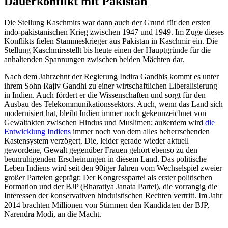
Dauerkonflikt mit Pakistan
Die Stellung Kaschmirs war dann auch der Grund für den ersten
indo-pakistanischen Krieg zwischen 1947 und 1949. Im Zuge dieses
Konflikts fielen Stammeskrieger aus Pakistan in Kaschmir ein. Die
Stellung Kaschmirsstellt bis heute einen der Hauptgründe für die
anhaltenden Spannungen zwischen beiden Mächten dar.
Nach dem Jahrzehnt der Regierung Indira Gandhis kommt es unter
ihrem Sohn Rajiv Gandhi zu einer wirtschaftlichen Liberalisierung
in Indien. Auch fördert er die Wissenschaften und sorgt für den
Ausbau des Telekommunikationssektors. Auch, wenn das Land sich
modernisiert hat, bleibt Indien immer noch gekennzeichnet von
Gewaltakten zwischen Hindus und Muslimen; außerdem wird
die
Entwicklung Indiens
immer noch von dem alles beherrschenden
Kastensystem verzögert. Die, leider gerade wieder aktuell
gewordene, Gewalt gegenüber Frauen gehört ebenso zu den
beunruhigenden Erscheinungen in diesem Land. Das politische
Leben Indiens wird seit den 90iger Jahren vom Wechselspiel zweier
großer Parteien geprägt: Der Kongresspartei als erster politischen
Formation und der BJP (Bharatiya Janata Partei), die vorrangig die
Interessen der konservativen hinduistischen Rechten vertritt. Im Jahr
2014 brachten Millionen von Stimmen den Kandidaten der BJP,
Narendra Modi, an die Macht.