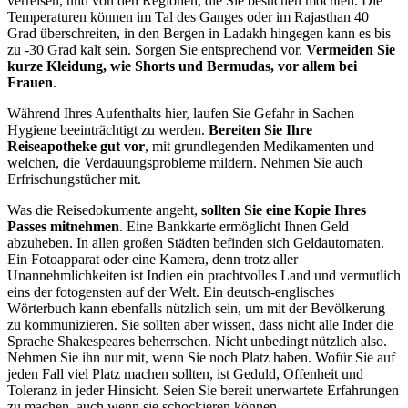
verreisen, und von den Regionen, die Sie besuchen möchten. Die
Temperaturen können im Tal des Ganges oder im Rajasthan 40
Grad überschreiten, in den Bergen in Ladakh hingegen kann es bis
zu -30 Grad kalt sein. Sorgen Sie entsprechend vor.
Vermeiden Sie
kurze Kleidung, wie Shorts und Bermudas, vor allem bei
Frauen
.
Während Ihres Aufenthalts hier, laufen Sie Gefahr in Sachen
Hygiene beeinträchtigt zu werden.
Bereiten Sie Ihre
Reiseapotheke gut vor
, mit grundlegenden Medikamenten und
welchen, die Verdauungsprobleme mildern. Nehmen Sie auch
Erfrischungstücher mit.
Was die Reisedokumente angeht,
sollten Sie eine Kopie Ihres
Passes mitnehmen
. Eine Bankkarte ermöglicht Ihnen Geld
abzuheben. In allen großen Städten befinden sich Geldautomaten.
Ein Fotoapparat oder eine Kamera, denn trotz aller
Unannehmlichkeiten ist Indien ein prachtvolles Land und vermutlich
eins der fotogensten auf der Welt. Ein deutsch-englisches
Wörterbuch kann ebenfalls nützlich sein, um mit der Bevölkerung
zu kommunizieren. Sie sollten aber wissen, dass nicht alle Inder die
Sprache Shakespeares beherrschen. Nicht unbedingt nützlich also.
Nehmen Sie ihn nur mit, wenn Sie noch Platz haben. Wofür Sie auf
jeden Fall viel Platz machen sollten, ist Geduld, Offenheit und
Toleranz in jeder Hinsicht. Seien Sie bereit unerwartete Erfahrungen
zu machen, auch wenn sie schockieren können.