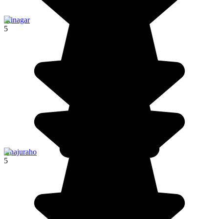
Srinagar
5
Khajuraho
5