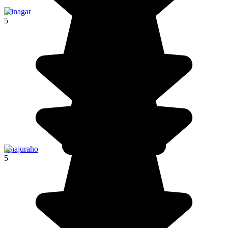
Srinagar
5
Khajuraho
5