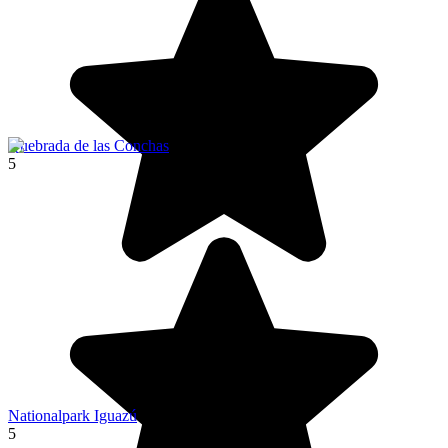
Quebrada de las Conchas
5
Nationalpark Iguazú
5