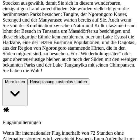
Strecken ausgewählt, damit Sie sich in diesem wunderbaren,
einzigartigen Land zurechtfinden. Sie würden vielleicht gern die
berühmtesten Parks besuchen: Tangire, der Ngorongoro Krater,
Serengeti und der Manyarasee warten bereits auf Sie. Auch wenn
Sie von der Kombination zwischen Natur und Kultur fasziniert sind
lohnt der Besuch in Tansania um Masaidörfer zu besichtigen und
diese einzigartige Ethnie kennenzulernen, oder am Lake Eyassi die
Hadzabe, eine der letzten Bushman Populationen, und die Dagotas ,
aus der Region von Ngorongoro stammende Hirten, die in den
Süden migriert sind. zu besuchen. Für "Wiederholungstäter" oder
ganz abenteuerlustige bleiben auch noch der Süden mit den weniger
bekannten Parks und der Lake Tanganyika mit seinen Chimpansen.
Sie haben die Wahl!
Mehr lesen
Reiseplanung kostenlos starten
Flugannullierungen
Wenn Ihr internationaler Flug innerhalb von 72 Stunden ohne
Alternative storniert wird, verschiebt Evaneos Ihren Aufenthalt um