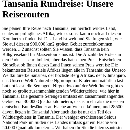
Tansania Rundreise: Unsere
Reiserouten
Sie planen Ihre Reise nach Tansania, ein herrlich wildes Land,
echtes ursprüngliches Afrika, wie es sonst kaum noch auf diesem
Kontinet zu finden ist. Das Land ist weit und Sie fragen sich, wie
Sie auf diesem 900.000 km2 großen Gebiet zurechtkommen
werden… Zunächst sollten Sie wissen, dass Tansania kein
Billigreiseland für Massentourismus ist. Die Anzahl der Hotels in
den Parks ist sehr limitiert, aber das hat seinen Preis. Entscheiden
Sie selbst ob Ihnen dieses Land Ihnen seinen Preis wert ist: Die
bekanntesten Reiseziele Afrikas liegen alle in Tansania: das Unesco
Weltkulturerbe Sansibar, der höchste Berg Afrikas, der Kilimanjaro,
das Unseco Welt Naturerbe Ngorongoror Krater und natürlich last
but not least, die Serengeti. Nirgendwo auf der Welt finden gibt es
noch so große zusammenhängenden Wildtiergebiete, wie hier in
Tansania. Die gesamte Serengeti umfasst ein zusammenhängendes
Gebiet von 30.000 Quadratkilometern, das ist mehr als die meisten
deutschen Bundesländer an Fläche aufweisen können, und 28500
davon liegen in Tansania! Aber auch das ist nur ein Teil des
Wildtiergebietes in Tansania. Der weniger erschlossene Selous
National Park im Süden des Landes umfass gar ein Fläche von
50.000 Quadratkilometern... Wir haben für Sie die interessantesten