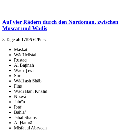
Auf vier Rädern durch den Nordoman, zwischen
Muscat und Wadis
8 Tage ab
1.195 €
/Pers.
Maskat
Wādī Mistal
Rustaq
Al Bāţinah
Wādī Ţīwī
Sur
Wādī ash Shāb
Fins
Wādī Banī Khālid
Nizwá
Jabrīn
Ibrā’
Bahlā’
Jabal Shams
Al Ḩamrā’
Misfat al Abryeen