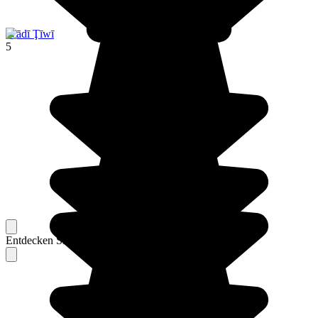
Wādī Ţīwī
5
Entdecken Sie Berichte unserer erfahrenen Reisenden