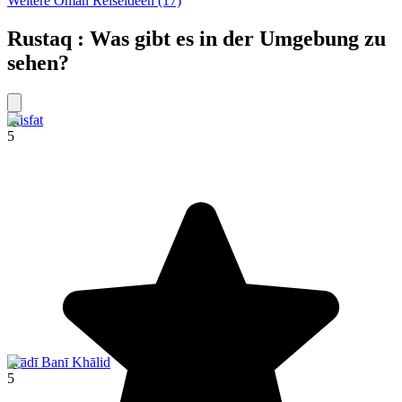
Weitere Oman Reiseideen (17)
Rustaq : Was gibt es in der Umgebung zu
sehen?
Misfat
5
Wādī Banī Khālid
5