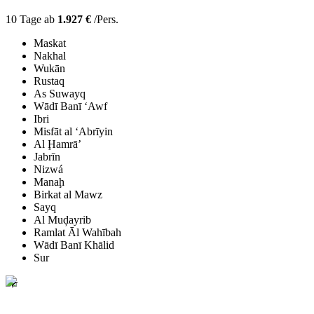
10 Tage ab
1.927 €
/Pers.
Maskat
Nakhal
Wukān
Rustaq
As Suwayq
Wādī Banī ‘Awf
Ibri
Misfāt al ‘Abrīyin
Al Ḩamrā’
Jabrīn
Nizwá
Manaḩ
Birkat al Mawz
Sayq
Al Muḑayrib
Ramlat Āl Wahībah
Wādī Banī Khālid
Sur