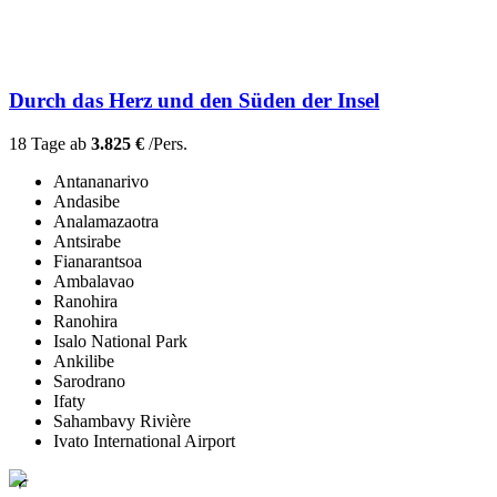
Durch das Herz und den Süden der Insel
18 Tage ab
3.825 €
/Pers.
Antananarivo
Andasibe
Analamazaotra
Antsirabe
Fianarantsoa
Ambalavao
Ranohira
Ranohira
Isalo National Park
Ankilibe
Sarodrano
Ifaty
Sahambavy Rivière
Ivato International Airport