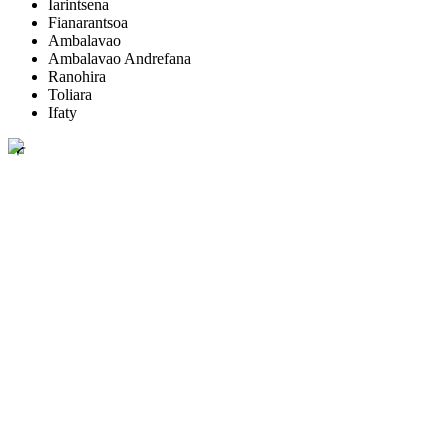
Iarintsena
Fianarantsoa
Ambalavao
Ambalavao Andrefana
Ranohira
Toliara
Ifaty