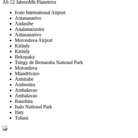
Ab 12 Jahren
Mit Planeterra
Ivato International Airport
Antananarivo
Andasibe
Analamazaotra
Antananarivo
Morondava Airport
Kirindy
Kirindy
Bekopaka
Tsingy de Bemaraha National Park
Morondava
Miandrivazo
Antsirabe
Ambositra
Ambalavao
Ambalavao
Ranohira
Isalo National Park
Ifaty
Toliara