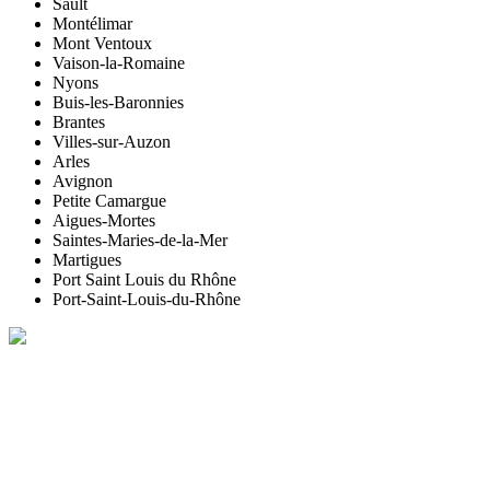
Sault
Montélimar
Mont Ventoux
Vaison-la-Romaine
Nyons
Buis-les-Baronnies
Brantes
Villes-sur-Auzon
Arles
Avignon
Petite Camargue
Aigues-Mortes
Saintes-Maries-de-la-Mer
Martigues
Port Saint Louis du Rhône
Port-Saint-Louis-du-Rhône