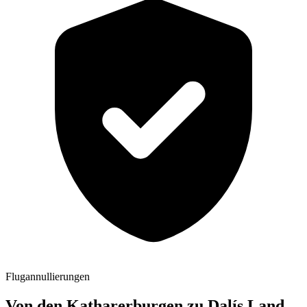
Flugannullierungen
Von den Katharerburgen zu Dalís Land