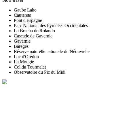
Slow travel
Gaube Lake
Cauterets
Pont d'Espagne
Parc National des Pyrénées Occidentales
La Brecha de Rolando
Cascade de Gavarnie
Gavarnie
Bareges
Réserve naturelle nationale du Néouvielle
Lac d'Orédon
La Mongie
Col du Tourmalet
Observatoire du Pic du Midi