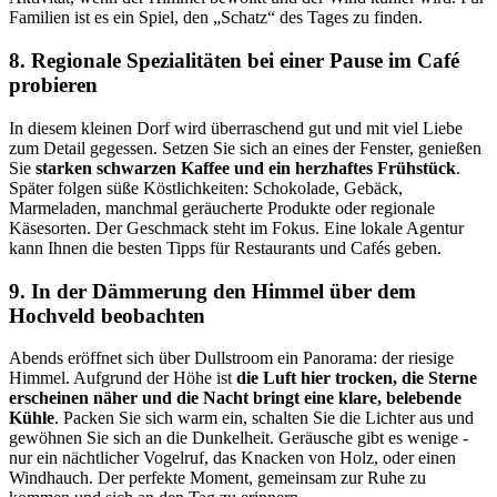
Familien ist es ein Spiel, den „Schatz“ des Tages zu finden.
8. Regionale Spezialitäten bei einer Pause im Café
probieren
In diesem kleinen Dorf wird überraschend gut und mit viel Liebe
zum Detail gegessen. Setzen Sie sich an eines der Fenster, genießen
Sie
starken schwarzen Kaffee und ein herzhaftes Frühstück
.
Später folgen süße Köstlichkeiten: Schokolade, Gebäck,
Marmeladen, manchmal geräucherte Produkte oder regionale
Käsesorten. Der Geschmack steht im Fokus. Eine lokale Agentur
kann Ihnen die besten Tipps für Restaurants und Cafés geben.
9. In der Dämmerung den Himmel über dem
Hochveld beobachten
Abends eröffnet sich über Dullstroom ein Panorama: der riesige
Himmel. Aufgrund der Höhe ist
die Luft hier trocken, die Sterne
erscheinen näher und die Nacht bringt eine klare, belebende
Kühle
. Packen Sie sich warm ein, schalten Sie die Lichter aus und
gewöhnen Sie sich an die Dunkelheit. Geräusche gibt es wenige -
nur ein nächtlicher Vogelruf, das Knacken von Holz, oder einen
Windhauch. Der perfekte Moment, gemeinsam zur Ruhe zu