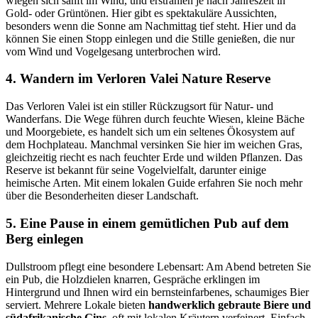
wiegen sich sanft im Wind, und erstrahlen je nach Jahreszeit in
Gold- oder Grüntönen. Hier gibt es spektakuläre Aussichten,
besonders wenn die Sonne am Nachmittag tief steht. Hier und da
können Sie einen Stopp einlegen und die Stille genießen, die nur
vom Wind und Vogelgesang unterbrochen wird.
4. Wandern im Verloren Valei Nature Reserve
Das Verloren Valei ist ein stiller Rückzugsort für Natur- und
Wanderfans. Die Wege führen durch feuchte Wiesen, kleine Bäche
und Moorgebiete, es handelt sich um ein seltenes Ökosystem auf
dem Hochplateau. Manchmal versinken Sie hier im weichen Gras,
gleichzeitig riecht es nach feuchter Erde und wilden Pflanzen. Das
Reserve ist bekannt für seine Vogelvielfalt, darunter einige
heimische Arten. Mit einem lokalen Guide erfahren Sie noch mehr
über die Besonderheiten dieser Landschaft.
5. Eine Pause in einem gemütlichen Pub auf dem
Berg einlegen
Dullstroom pflegt eine besondere Lebensart: Am Abend betreten Sie
ein Pub, die Holzdielen knarren, Gespräche erklingen im
Hintergrund und Ihnen wird ein bernsteinfarbenes, schaumiges Bier
serviert. Mehrere Lokale bieten
handwerklich gebraute Biere und
südafrikanische Gins
, oft mit lokalen Kräutern verfeinert. Einfach,