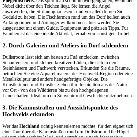
Fliegenfischens
. Das spürt man schon im Morgengrauen, wenn der
Nebel dicht über den Teichen liegt. Sie lernen die Angel
auszuwerfen, die Strömung zu lesen - und vor allem lernen Sie
Geduld zu haben. Die Fischfarmen rund um das Dorf heißen auch
Anfängerinnen und Anfänger willkommen - hier werden Sie
ausgestattet mit einem Guide, Equipment und präzisen Tipps. Für
Familien ist das eine ideale Aktivität, fernab vom sonstigen Trubel.
2. Durch Galerien und Ateliers im Dorf schlendern
Dullstroom lässt sich am besten zu Fuß entdecken, zwischen
Schaufenstern und kleinen kreativen Läden, die sich in den
Steinhäusern und Fachwerk verstecken. Erkunden Sie die Räume,
betrachten Sie eine Aquarellmalerei der Hochveld-Region oder eine
Metallskulptur und andere handgefertigte Objekte. Die
Künstlerinnen und Künstler ziehen ihre Inspiration aus der Natur
vor Ort - von den Wildtieren bis zu den hochgelegenen
Landschaften. Ideal, um ein Souvenir mit Geschichte mitzunehmen.
3. Die Kammstraßen und Aussichtspunkte des
Hochvelds erkunden
Wer das
Hochland
richtig kennenlernen möchte, für den eignet sich
eine Tour über die Kammstraßen rund um Dullstroom. Die Hügel