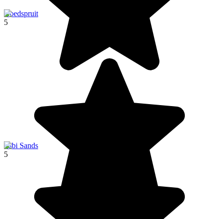
Hoedspruit
5
Sabi Sands
5