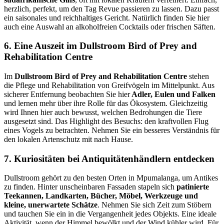
herzlich, perfekt, um den Tag Revue passieren zu lassen. Dazu passt
ein saisonales und reichhaltiges Gericht. Natürlich finden Sie hier
auch eine Auswahl an alkoholfreien Cocktails oder frischen Säften.
6. Eine Auszeit im Dullstroom Bird of Prey and
Rehabilitation Centre
Im
Dullstroom Bird of Prey and Rehabilitation Centre
stehen
die Pflege und Rehabilitation von Greifvögeln im Mittelpunkt. Aus
sicherer Entfernung beobachten Sie hier
Adler, Eulen und Falken
und lernen mehr über ihre Rolle für das Ökosystem. Gleichzeitig
wird Ihnen hier auch bewusst, welchen Bedrohungen die Tiere
ausgesetzt sind. Das Highlight des Besuchs: den kraftvollen Flug
eines Vogels zu betrachten. Nehmen Sie ein besseres Verständnis für
den lokalen Artenschutz mit nach Hause.
7. Kuriositäten bei Antiquitätenhändlern entdecken
Dullstroom gehört zu den besten Orten in Mpumalanga, um Antikes
zu finden. Hinter unscheinbaren Fassaden stapeln sich
patinierte
Teekannen, Landkarten, Bücher, Möbel, Werkzeuge und
kleine, unerwartete Schätze
. Nehmen Sie sich Zeit zum Stöbern
und tauchen Sie ein in die Vergangenheit jedes Objekts. Eine ideale
Aktivität, wenn der Himmel bewölkt und der Wind kühler wird. Für