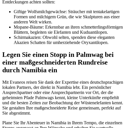
Entdeckungen achten sollten:
Giftige Wolfsmilchgewächse: Sträucher mit tentakelartigen
Formen und milchigem Grün, die wie Skulpturen aus einer
anderen Welt wirken.
Mopane-Bäume: Erkennbar an ihren schmetterlingsförmigen
Blättern, begleiten sie Elefanten und Kuduantilopen.
Schirmakazien: Obwohl selten, spenden diese eleganten
Akazien Schatten für umherziehende Oryxantilopen.
Legen Sie einen Stopp in Palmwag bei
einer maßgeschneiderten Rundreise
durch Namibia ein
Mit Evaneos reisen Sie dank der Expertise eines deutschsprachigen
lokalen Partners, der direkt in Namibia lebt. Ein persönlicher
Ansprechpartner oder eine Ansprechpartnerin vor Ort, der die
geheimsten Pfade Palmwags kennt, kleine Unterkünfte empfiehlt
und die besten Zeiten zur Beobachtung der Wüstenelefanten kennt.
Sie gestalten Ihre maßgeschneiderte Reise gemeinsam, perfekt auf
Sie abgestimmt.
Plane Sie Ihr Abenteuer in Namibia in Ihrem Tempo, die einzelnen
Stopps angepasst an Ihre Wünsche und erhalten Sie wertvolle