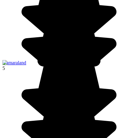
Damaraland
5