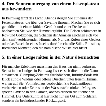
4. Den Sonnenuntergang von einem Felsenplateau
aus bewundern
In Palmwag tanzt das Licht: Abends steigen Sie auf eines der
Felsenplateaus, die über der Savanne thronen. Machen Sie es sich
gemütlich mit einem kühlen Getränk und einer Decke und
beobachten Sie, wie der Himmel erglüht. Die Felsen schimmern in
Rot- und Goldtönen, die Schatten der Akazien zeichnen sich vor
dem sanft verblassenden Himmel ab. Nur das Rufen eines Geckos
oder das Rascheln eines Insekts durchbrechendie Stille. Ein stiller,
friedlicher Moment, den die namibische Wüste hier bietet.
5. In einer Lodge mitten in der Natur übernachten
Für manche Erlebnisse muss man das Haus gar nicht verlassen:
Selbst in den Lodges in Palmwag lässt es sich direkt in die Natur
eintauchen. Glamping-Zelte mit Strohdächern, Infinity-Pools mit
Blick auf die Wildnis oder offene Duschen unter freiem Himmel
warten auf Sie. Vom Bett aus beobachten Sie Kuduantilopen
vorbeiziehen oder Zebras an der Wasserstelle trinken. Morgens
spielen Paviane in den Palmen, abends erobern die Sterne den
Himmel. Die Unterkunft ist hier nicht nur ein Ort zum Schlafen,
sondern ein beeindruckender Rückzugsort.