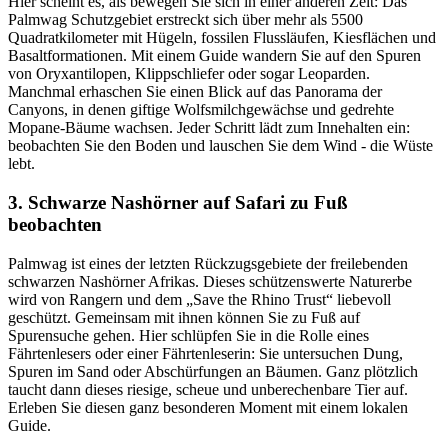
Hier scheint es, als bewegen Sie sich in einer anderen Zeit: Das
Palmwag Schutzgebiet erstreckt sich über mehr als 5500
Quadratkilometer mit Hügeln, fossilen Flussläufen, Kiesflächen und
Basaltformationen. Mit einem Guide wandern Sie auf den Spuren
von Oryxantilopen, Klippschliefer oder sogar Leoparden.
Manchmal erhaschen Sie einen Blick auf das Panorama der
Canyons, in denen giftige Wolfsmilchgewächse und gedrehte
Mopane-Bäume wachsen. Jeder Schritt lädt zum Innehalten ein:
beobachten Sie den Boden und lauschen Sie dem Wind - die Wüste
lebt.
3. Schwarze Nashörner auf Safari zu Fuß
beobachten
Palmwag ist eines der letzten Rückzugsgebiete der freilebenden
schwarzen Nashörner Afrikas. Dieses schützenswerte Naturerbe
wird von Rangern und dem „Save the Rhino Trust“ liebevoll
geschützt. Gemeinsam mit ihnen können Sie zu Fuß auf
Spurensuche gehen. Hier schlüpfen Sie in die Rolle eines
Fährtenlesers oder einer Fährtenleserin: Sie untersuchen Dung,
Spuren im Sand oder Abschürfungen an Bäumen. Ganz plötzlich
taucht dann dieses riesige, scheue und unberechenbare Tier auf.
Erleben Sie diesen ganz besonderen Moment mit einem lokalen
Guide.