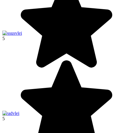
Sossusvlei
5
Deadvlei
5