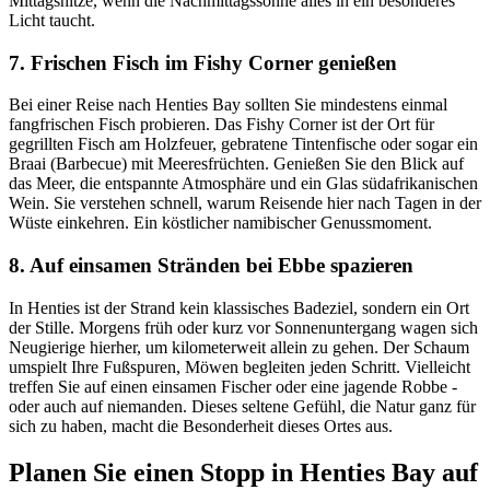
Mittagshitze, wenn die Nachmittagssonne alles in ein besonderes
Licht taucht.
7. Frischen Fisch im Fishy Corner genießen
Bei einer Reise nach Henties Bay sollten Sie mindestens einmal
fangfrischen Fisch probieren. Das Fishy Corner ist der Ort für
gegrillten Fisch am Holzfeuer, gebratene Tintenfische oder sogar ein
Braai (Barbecue) mit Meeresfrüchten. Genießen Sie den Blick auf
das Meer, die entspannte Atmosphäre und ein Glas südafrikanischen
Wein. Sie verstehen schnell, warum Reisende hier nach Tagen in der
Wüste einkehren. Ein köstlicher namibischer Genussmoment.
8. Auf einsamen Stränden bei Ebbe spazieren
In Henties ist der Strand kein klassisches Badeziel, sondern ein Ort
der Stille. Morgens früh oder kurz vor Sonnenuntergang wagen sich
Neugierige hierher, um kilometerweit allein zu gehen. Der Schaum
umspielt Ihre Fußspuren, Möwen begleiten jeden Schritt. Vielleicht
treffen Sie auf einen einsamen Fischer oder eine jagende Robbe -
oder auch auf niemanden. Dieses seltene Gefühl, die Natur ganz für
sich zu haben, macht die Besonderheit dieses Ortes aus.
Planen Sie einen Stopp in Henties Bay auf