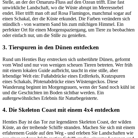
Stelle, an der der Omaruru-Fluss auf den Ozean trifft. Eine fast
unwirkliche Landschaft, wo die Wüste abrupt im Meeresnebel
endet. Hier trifft man oft auf Rosa Flamingos, manchmal sogar auf
einen Schakal, der die Küste erkundet. Die Farben verändern sich
stündlich - von warmem Sand bis zum milchigen Himmel. Ein
perfekter Ort für einen Morgenspaziergang, um Tiere zu beobachten
oder einfach nur, um die Stille zu genießen.
3. Tierspuren in den Dünen entdecken
Rund um Henties Bay erstrecken sich unberührte Dünen, geformt
vom Wind und nur von wenigen scheuen Tieren betreten. Wer früh
mit einem lokalen Guide aufbricht, taucht in eine stille, aber
lebendige Welt ein: Fußabdrücke eines Erdferkels, Kratzspuren
eines Schakals, Pfotenabdrücke eines Wüstengeckos. Diese
Wanderung beginnt im Morgengrauen, wenn der Sand noch kühl ist
und die Geschichten im Boden sichtbar werden. Ein
außergewöhnliches Erlebnis für Naturbegeisterte.
4. Die Skeleton Coast mit einem 4x4 entdecken
Henties Bay ist das Tor zur legendären Skeleton Coast, der wilden
Küste, an der treibende Schiffe stranden. Machen Sie sich mit einem
erfahrenem Guide auf den Weg - und erleben Sie Landschaften wie