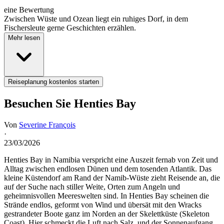
eine Bewertung
Zwischen Wüste und Ozean liegt ein ruhiges Dorf, in dem
Fischersleute gerne Geschichten erzählen.
Mehr lesen
Reiseplanung kostenlos starten
Besuchen Sie Henties Bay
Von
Severine François
·
23/03/2026
Henties Bay in Namibia verspricht eine Auszeit fernab von Zeit und
Alltag zwischen endlosen Dünen und dem tosenden Atlantik. Das
kleine Küstendorf am Rand der Namib-Wüste zieht Reisende an, die
auf der Suche nach stiller Weite, Orten zum Angeln und
geheimnisvollen Meereswelten sind. In Henties Bay scheinen die
Strände endlos, geformt von Wind und übersät mit den Wracks
gestrandeter Boote ganz im Norden an der Skelettküste (Skeleton
Coast). Hier schmeckt die Luft nach Salz, und der Sonnenaufgang