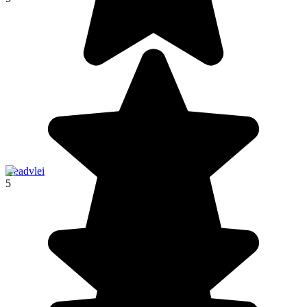
Deadvlei
5