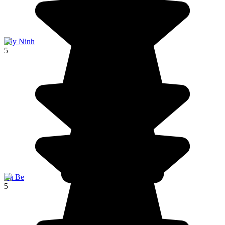
Tây Ninh
5
Ba Be
5