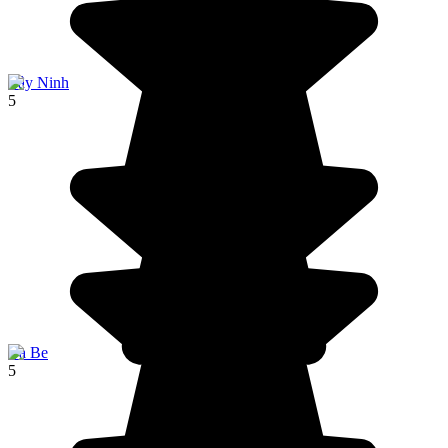
Tây Ninh
5
Ba Be
5