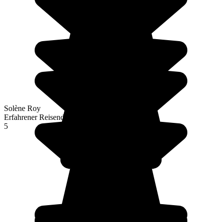
Solène Roy
Erfahrener Reisender
5