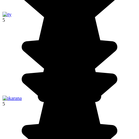
Ifaty
5
Ankarana
5