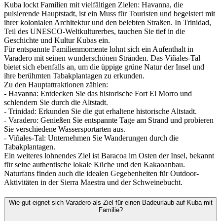
Kuba lockt Familien mit vielfältigen Zielen: Havanna, die
pulsierende Hauptstadt, ist ein Muss für Touristen und begeistert mit
ihrer kolonialen Architektur und den belebten Straßen. In Trinidad,
Teil des UNESCO-Weltkulturerbes, tauchen Sie tief in die
Geschichte und Kultur Kubas ein.
Für entspannte Familienmomente lohnt sich ein Aufenthalt in
Varadero mit seinen wunderschönen Stränden. Das Viñales-Tal
bietet sich ebenfalls an, um die üppige grüne Natur der Insel und
ihre berühmten Tabakplantagen zu erkunden.
Zu den Hauptattraktionen zählen:
- Havanna: Entdecken Sie das historische Fort El Morro und
schlendern Sie durch die Altstadt.
- Trinidad: Erkunden Sie die gut erhaltene historische Altstadt.
- Varadero: Genießen Sie entspannte Tage am Strand und probieren
Sie verschiedene Wassersportarten aus.
- Viñales-Tal: Unternehmen Sie Wanderungen durch die
Tabakplantagen.
Ein weiteres lohnendes Ziel ist Baracoa im Osten der Insel, bekannt
für seine authentische lokale Küche und den Kakaoanbau.
Naturfans finden auch die idealen Gegebenheiten für Outdoor-
Aktivitäten in der Sierra Maestra und der Schweinebucht.
Wie gut eignet sich Varadero als Ziel für einen Badeurlaub auf Kuba mit
Familie?