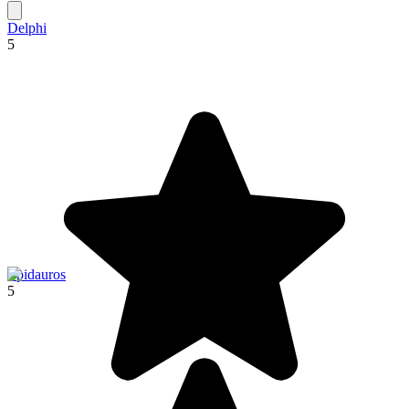
Delphi
5
Epidauros
5