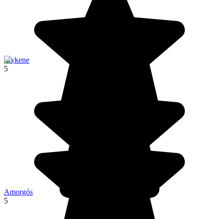
Mykene
5
Amorgós
5