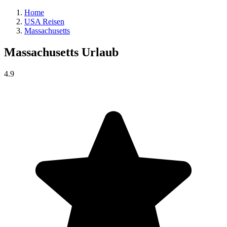
Home
USA Reisen
Massachusetts
Massachusetts
Urlaub
4.9