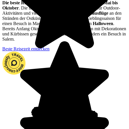
Die beste Reisezeit für Massachusetts liegt zwischen Mai bis
Oktober
. Die milden Temperaturen eignen sich gut für Outdoor-
Aktivitäten und vielleicht sogar für ein paar
Badeausflüge
an den
Stränden der Ostküste der USA. Doch unsere Lieblingssaison für
einen Besuch in Massachusetts bleibt die Zeit um
Halloween
.
Bereits Anfang Oktober werden die Hausfassaden mit Dekorationen
und Kürbissen geschmückt. Hier lohnt sich besonders ein Besuch in
Salem.
Beste Reisezeit entdecken