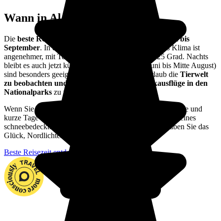
Wann in Alaska reisen?
Die
beste Reisezeit für Alaska erstreckt sich von Mai bis
September
. In dieser Zeit sind die Tage lang und das Klima ist
angenehmer, mit Temperaturen zwischen 10 und 25 Grad. Nachts
bleibt es auch jetzt kühl. Die Sommermonate (Juni bis Mitte August)
sind besonders geeignet, um in Ihrem Alaska Urlaub die
Tierwelt
zu beobachten und Wanderungen oder Kajakausflüge in den
Nationalparks
zu unternehmen.
Wenn Sie im Winter reisen, stellen Sie sich auf polare Kälte und
kurze Tage ein, aber auch leere Skipisten und die Magie eines
schneebedeckten Alaskas. Und wer weiß, vielleicht haben Sie das
Glück, Nordlichter zu sehen?
Beste Reisezeit entdecken