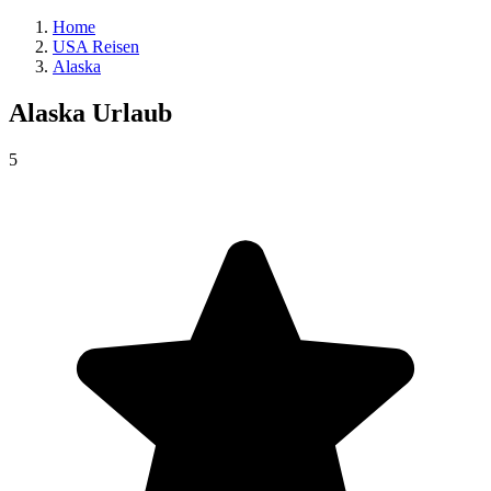
Home
USA Reisen
Alaska
Alaska
Urlaub
5