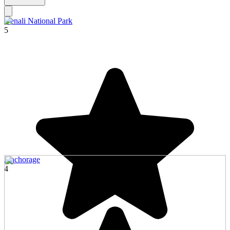
Denali National Park
5
Anchorage
4