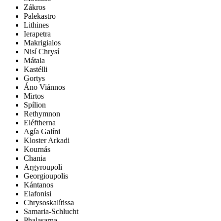
Zákros
Palekastro
Lithines
Ierapetra
Makrigialos
Nisí Chrysí
Mátala
Kastélli
Gortys
Áno Viánnos
Mirtos
Spílion
Rethymnon
Eléftherna
Agía Galíni
Kloster Arkadi
Kournás
Chania
Argyroupoli
Georgioupolis
Kántanos
Elafonisi
Chrysoskalítissa
Samaria-Schlucht
Phalasarna