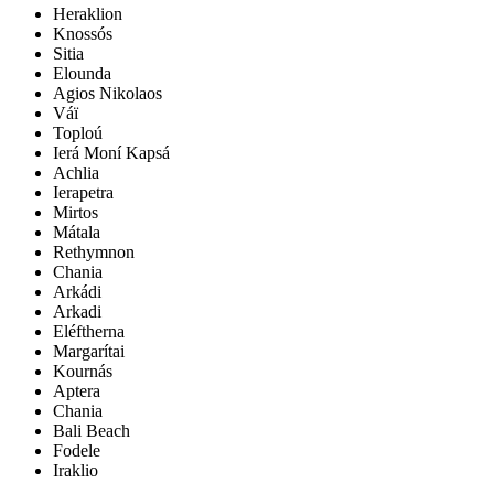
Heraklion
Knossós
Sitia
Elounda
Agios Nikolaos
Váï
Toploú
Ierá Moní Kapsá
Achlia
Ierapetra
Mirtos
Mátala
Rethymnon
Chania
Arkádi
Arkadi
Eléftherna
Margarítai
Kournás
Aptera
Chania
Bali Beach
Fodele
Iraklio