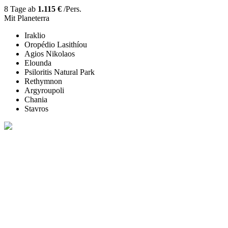
8 Tage ab
1.115 €
/Pers.
Mit Planeterra
Iraklio
Oropédio Lasithíou
Agios Nikolaos
Elounda
Psiloritis Natural Park
Rethymnon
Argyroupoli
Chania
Stavros