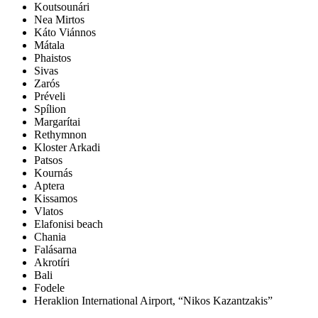
Koutsounári
Nea Mirtos
Káto Viánnos
Mátala
Phaistos
Sivas
Zarós
Préveli
Spílion
Margarítai
Rethymnon
Kloster Arkadi
Patsos
Kournás
Aptera
Kissamos
Vlatos
Elafonisi beach
Chania
Falásarna
Akrotíri
Bali
Fodele
Heraklion International Airport, “Nikos Kazantzakis”