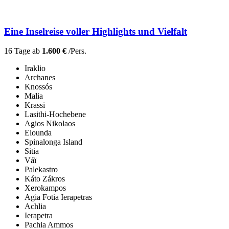
Eine Inselreise voller Highlights und Vielfalt
16 Tage ab
1.600 €
/Pers.
Iraklio
Archanes
Knossós
Malia
Krassi
Lasithi-Hochebene
Agios Nikolaos
Elounda
Spinalonga Island
Sitia
Váï
Palekastro
Káto Zákros
Xerokampos
Agia Fotia Ierapetras
Achlia
Ierapetra
Pachia Ammos