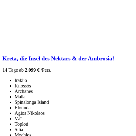
Kreta, die Insel des Nektars & der Ambrosia!
14 Tage ab
2.099 €
/Pers.
Iraklio
Knossós
Archanes
Malia
Spinalonga Island
Elounda
Agios Nikolaos
Váï
Toploú
Sitia
Mochlos