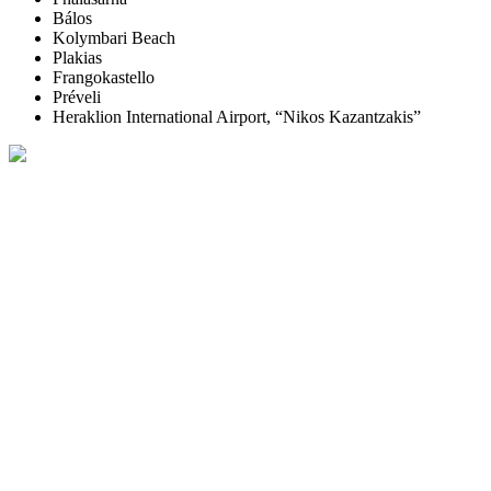
Bálos
Kolymbari Beach
Plakias
Frangokastello
Préveli
Heraklion International Airport, “Nikos Kazantzakis”