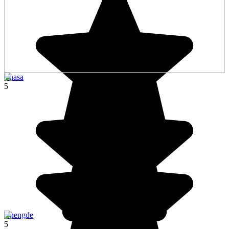
Lhasa
5
Chengde
5