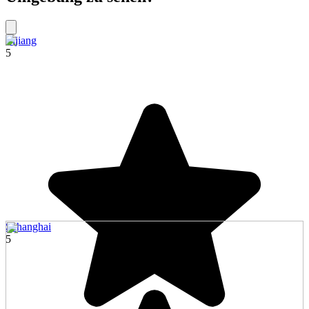
Lijiang
5
Schanghai
5