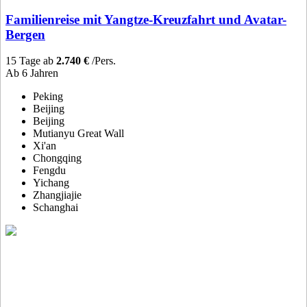
Familienreise mit Yangtze-Kreuzfahrt und Avatar-
Bergen
15 Tage ab
2.740 €
/Pers.
Ab 6 Jahren
Peking
Beijing
Beijing
Mutianyu Great Wall
Xi'an
Chongqing
Fengdu
Yichang
Zhangjiajie
Schanghai