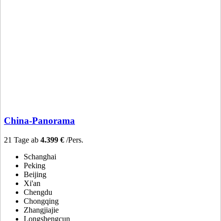
China-Panorama
21 Tage ab
4.399 €
/Pers.
Schanghai
Peking
Beijing
Xi'an
Chengdu
Chongqing
Zhangjiajie
Longshengcun