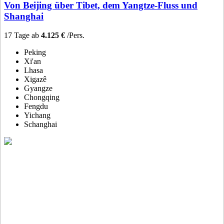
Von Beijing über Tibet, dem Yangtze-Fluss und
Shanghai
17 Tage ab
4.125 €
/Pers.
Peking
Xi'an
Lhasa
Xigazê
Gyangze
Chongqing
Fengdu
Yichang
Schanghai