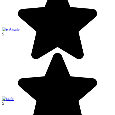
See Assale
5
Erta'ale
5