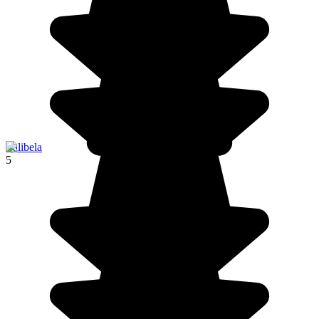
Lalibela
5