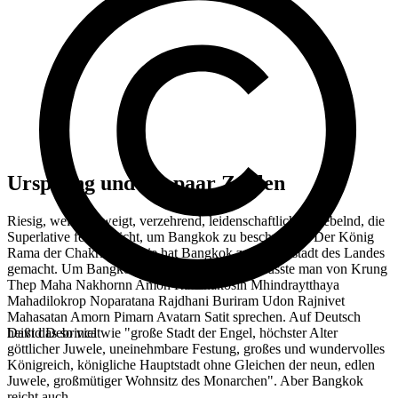
Ursprung und ein paar Zahlen
Riesig, weit verzweigt, verzehrend, leidenschaftlich, benebelnd, die
Superlative fehlen nicht, um Bangkok zu beschreiben. Der König
Rama der Chakri-Dynastie hat Bangkok zur Hauptstadt des Landes
gemacht. Um Bangkok genau zu benennen, müsste man von Krung
Thep Maha Nakhornn Amon Rattanakosin Mhindraytthaya
Mahadilokrop Noparatana Rajdhani Buriram Udon Rajnivet
Mahasatan Amorn Pimarn Avatarn Satit sprechen. Auf Deutsch
heißt das so viel wie "große Stadt der Engel, höchster Alter
David Debrincat
göttlicher Juwele, uneinehmbare Festung, großes und wundervolles
Königreich, königliche Hauptstadt ohne Gleichen der neun, edlen
Juwele, großmütiger Wohnsitz des Monarchen". Aber Bangkok
reicht auch.