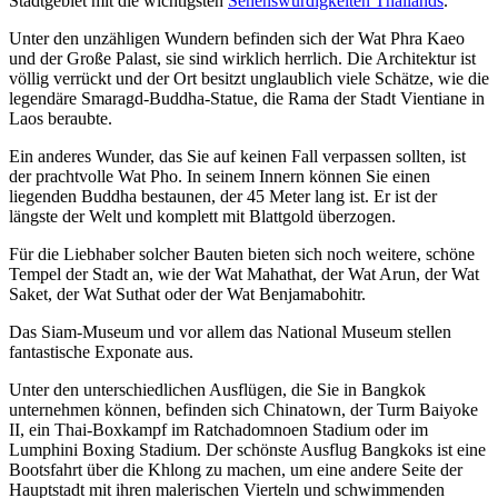
Stadtgebiet mit die wichtigsten
Sehenswürdigkeiten Thailands
.
Unter den unzähligen Wundern befinden sich der Wat Phra Kaeo
und der Große Palast, sie sind wirklich herrlich. Die Architektur ist
völlig verrückt und der Ort besitzt unglaublich viele Schätze, wie die
legendäre Smaragd-Buddha-Statue, die Rama der Stadt Vientiane in
Laos beraubte.
Ein anderes Wunder, das Sie auf keinen Fall verpassen sollten, ist
der prachtvolle Wat Pho. In seinem Innern können Sie einen
liegenden Buddha bestaunen, der 45 Meter lang ist. Er ist der
längste der Welt und komplett mit Blattgold überzogen.
Für die Liebhaber solcher Bauten bieten sich noch weitere, schöne
Tempel der Stadt an, wie der Wat Mahathat, der Wat Arun, der Wat
Saket, der Wat Suthat oder der Wat Benjamabohitr.
Das Siam-Museum und vor allem das National Museum stellen
fantastische Exponate aus.
Unter den unterschiedlichen Ausflügen, die Sie in Bangkok
unternehmen können, befinden sich Chinatown, der Turm Baiyoke
II, ein Thai-Boxkampf im Ratchadomnoen Stadium oder im
Lumphini Boxing Stadium. Der schönste Ausflug Bangkoks ist eine
Bootsfahrt über die Khlong zu machen, um eine andere Seite der
Hauptstadt mit ihren malerischen Vierteln und schwimmenden