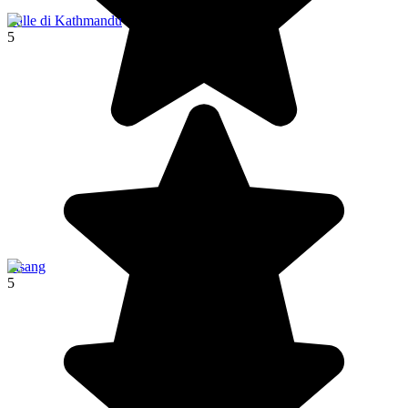
Valle di Kathmandu
5
Pisang
5