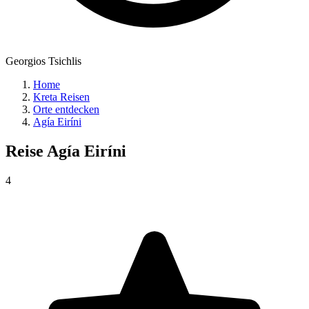
Georgios Tsichlis
Home
Kreta Reisen
Orte entdecken
Agía Eiríni
Reise
Agía Eiríni
4