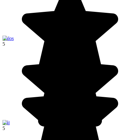
Balos
5
Váï
5