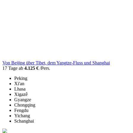
Von Beijing über Tibet, dem Yangtze-Fluss und Shanghai
17 Tage ab
4.125 €
/Pers.
Peking
Xi'an
Lhasa
Xigazê
Gyangze
Chongqing
Fengdu
Yichang
Schanghai