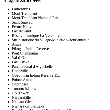
15 Tage ab
2.510 €
/Pers.
Laurentides
Mont-Tremblant
Mont-Tremblant National Park
Saint-Sauveur
Ferme-Neuve
Lac Rolland
Réserve faunique La Vérendrye
Site historique du Village-Minier-de-Bourlamaque
Amos
Pikogan Indian Reserve
Pont Champagne
Val-d’Or
Lac Osisko
Parc national d'Aiguebelle
Huntsville
Obadjiwan Indian Reserve 15E
Pointe-Antoine
Ontariosee
Toronto Islands
CN Tower
Niagarafälle
Niagara Glen
Niagara-on-the-Lake