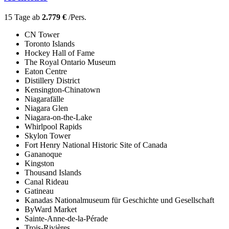
15 Tage ab
2.779 €
/Pers.
CN Tower
Toronto Islands
Hockey Hall of Fame
The Royal Ontario Museum
Eaton Centre
Distillery District
Kensington-Chinatown
Niagarafälle
Niagara Glen
Niagara-on-the-Lake
Whirlpool Rapids
Skylon Tower
Fort Henry National Historic Site of Canada
Gananoque
Kingston
Thousand Islands
Canal Rideau
Gatineau
Kanadas Nationalmuseum für Geschichte und Gesellschaft
ByWard Market
Sainte-Anne-de-la-Pérade
Trois-Rivières